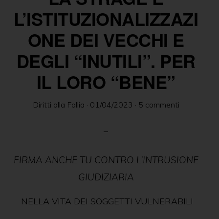
delle
L’ISTITUZIONALIZZAZI
persone
ONE DEI VECCHI E
in
DEGLI “INUTILI”. PER
ambito
psichiatrico
IL LORO “BENE”
e
giuridico.
Diritti alla Follia
·
01/04/2023
·
5 commenti
FIRMA ANCHE TU CONTRO L’INTRUSIONE
GIUDIZIARIA
NELLA VITA DEI SOGGETTI VULNERABILI