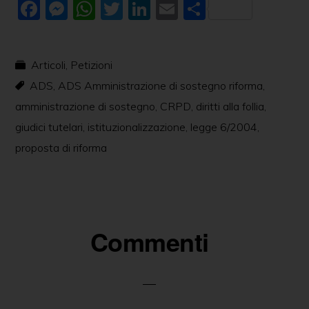
F
M
W
T
Li
E
C
a
e
h
w
n
m
o
c
ss
at
itt
k
ai
n
Articoli
,
Petizioni
e
e
s
er
e
l
di
ADS
,
ADS Amministrazione di sostegno riforma
,
b
n
A
dI
vi
amministrazione di sostegno
,
CRPD
,
diritti alla follia
,
o
g
p
n
di
giudici tutelari
,
istituzionalizzazione
,
legge 6/2004
,
o
er
p
proposta di riforma
k
Commenti