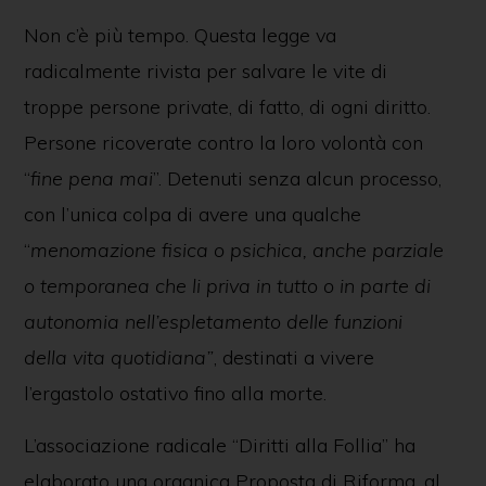
Non c’è più tempo. Questa legge va
radicalmente rivista per salvare le vite di
troppe persone private, di fatto, di ogni diritto.
Persone ricoverate contro la loro volontà con
“
fine pena mai
”. Detenuti senza alcun processo,
con l’unica colpa di avere una qualche
“
menomazione
fisica o psichica, anche parziale
o temporanea
che li priva in tutto o in parte di
autonomia nell’espletamento delle funzioni
della vita quotidiana”
, destinati a vivere
l’ergastolo ostativo fino alla morte.
L’associazione radicale “Diritti alla Follia” ha
elaborato una organica Proposta di Riforma, al