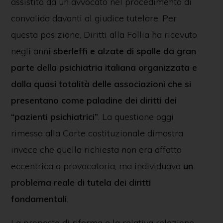
assistita da un avvocato nel procedimento di
convalida davanti al giudice tutelare. Per
questa posizione, Diritti alla Follia ha ricevuto
negli anni
sberleffi e alzate di spalle da gran
parte della psichiatria italiana organizzata e
dalla quasi totalità delle associazioni che si
presentano come paladine dei diritti dei
“pazienti psichiatrici”
. La questione oggi
rimessa alla Corte costituzionale dimostra
invece che quella richiesta non era affatto
eccentrica o provocatoria, ma individuava
un
problema reale di tutela dei diritti
fondamentali
.
La proposta di riforma e la relativa relazione