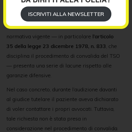
provvedimento di convalida del giudice
ISCRIVITI ALLA NEWSLETTER
tutelare. Nel corso del procedimento, il
Tribunale di Firenze ha rilevato che la
normativa vigente — in particolare
l’articolo
35 della legge 23 dicembre 1978, n. 833
, che
disciplina il procedimento di convalida del TSO
— presenta una serie di lacune rispetto alle
garanzie difensive.
Nel caso concreto, durante l’audizione davanti
al giudice tutelare il paziente aveva dichiarato
di voler contattare i propri avvocati. Tuttavia,
tale richiesta non è stata presa in
considerazione nel procedimento di convalida.