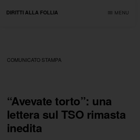
Passa
DIRITTI ALLA FOLLIA
MENU
al
Associazione
contenuto
impegnata
principale
sul
fronte
COMUNICATO STAMPA
della
tutela
e
della
“Avevate torto”: una
promozione
lettera sul TSO rimasta
dei
inedita
diritti
fondamentali