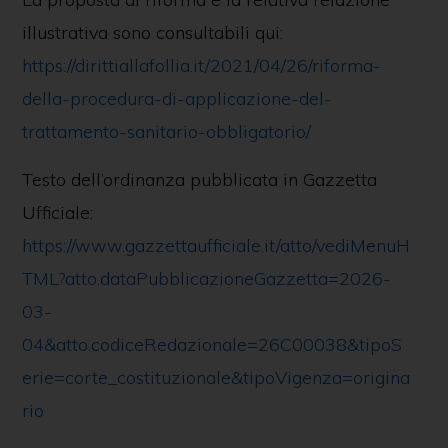
illustrativa sono consultabili qui:
https://dirittiallafollia.it/2021/04/26/riforma-
della-procedura-di-applicazione-del-
trattamento-sanitario-obbligatorio/
Testo dell’ordinanza pubblicata in Gazzetta
Ufficiale:
https://www.gazzettaufficiale.it/atto/vediMenuH
TML?atto.dataPubblicazioneGazzetta=2026-
03-
04&atto.codiceRedazionale=26C00038&tipoS
erie=corte_costituzionale&tipoVigenza=origina
rio