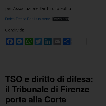
per Associazione Diritti alla Follia
Enrico Tresca Per il tuo bene
Download
Condividi:
F
M
W
T
Li
E
C
a
e
h
w
n
m
o
c
ss
at
itt
k
ai
n
e
e
s
er
e
l
di
b
n
A
dI
vi
TSO e diritto di difesa:
o
g
p
n
di
o
er
p
il Tribunale di Firenze
k
porta alla Corte