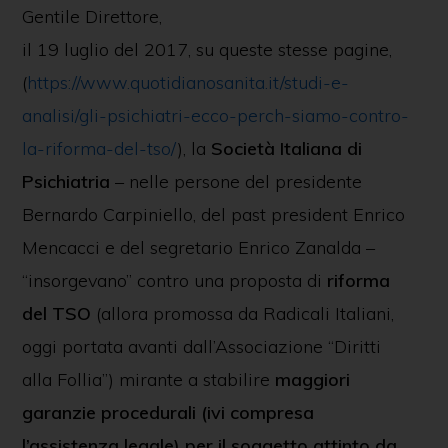
Gentile Direttore,
il 19 luglio del 2017, su queste stesse pagine,
(
https://www.quotidianosanita.it/studi-e-
analisi/gli-psichiatri-ecco-perch-siamo-contro-
la-riforma-del-tso/
), la
Società Italiana di
Psichiatria
– nelle persone del presidente
Bernardo Carpiniello, del past president Enrico
Mencacci e del segretario Enrico Zanalda –
“insorgevano” contro una proposta di
riforma
del TSO
(allora promossa da Radicali Italiani,
oggi portata avanti dall’Associazione “Diritti
alla Follia”) mirante a stabilire
maggiori
garanzie procedurali (ivi compresa
l’assistenza legale) per il soggetto attinto da