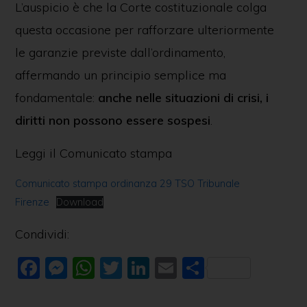
L’auspicio è che la Corte costituzionale colga
questa occasione per rafforzare ulteriormente
le garanzie previste dall’ordinamento,
affermando un principio semplice ma
fondamentale:
anche nelle situazioni di crisi, i
diritti non possono essere sospesi
.
Leggi il Comunicato stampa
Comunicato stampa ordinanza 29 TSO Tribunale
Firenze
Download
Condividi:
F
M
W
T
Li
E
C
a
e
h
w
n
m
o