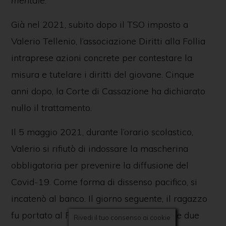
mentale
.”
Già nel 2021, subito dopo il TSO imposto a
Valerio Tellenio, l’associazione Diritti alla Follia
intraprese azioni concrete per contestare la
misura e tutelare i diritti del giovane. Cinque
SEGUICI SUI NOSTRI CANALI SOCIAL
anni dopo, la Corte di Cassazione ha dichiarato
nullo il trattamento.
Il 5 maggio 2021, durante l’orario scolastico,
Valerio si rifiutò di indossare la mascherina
Associazione diritti alla follia
Via Posidonia, 307 bis - 84129 - Salerno
obbligatoria per prevenire la diffusione del
Fondata il 25 luglio 2018 - dirittiallafollia@gmail.com
Covid-19. Come forma di dissenso pacifico, si
Copyright © 2026 * Tutti i diritti riservati
PRIVACY
&
COOKIE POLICY
incatenò al banco. Il giorno seguente, il ragazzo
fu portato al Pronto Soccorso di Pesaro e due
Rivedi il tuo consenso ai cookie