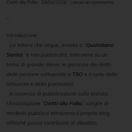
Diritti alla Follia
·
28/04/2026
·
Lascia un commento
delle
persone
in
ambito
Introduzione
psichiatrico
La lettera che segue, inviata a “
Quotidiano
e
Sanità
” e non pubblicata, interviene su un
giuridico.
tema di grande rilievo: le garanzie dei diritti
delle persone sottoposte a
TSO
e il ruolo delle
istituzioni e della psichiatria.
In assenza di pubblicazione sulla testata,
l’Associazione “
Diritti alla Follia
” sceglie di
renderla pubblica attraverso il proprio blog,
affinché possa contribuire al dibattito.