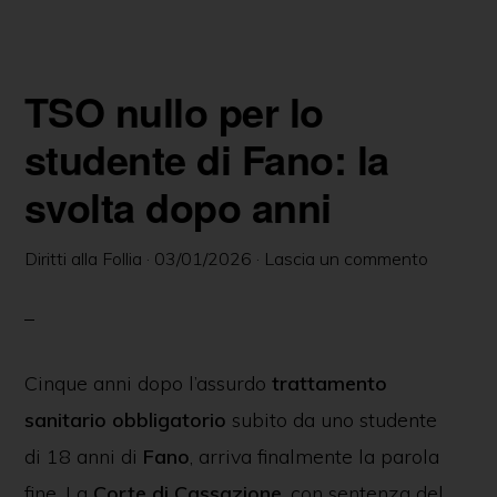
c
ss
at
itt
k
ai
n
e
e
s
er
e
l
di
b
n
A
dI
vi
TSO nullo per lo
o
g
p
n
di
o
er
p
studente di Fano: la
k
svolta dopo anni
Diritti alla Follia
·
03/01/2026
·
Lascia un commento
Cinque anni dopo l’assurdo
trattamento
sanitario obbligatorio
subito da uno studente
di 18 anni di
Fano
, arriva finalmente la parola
fine. La
Corte di Cassazione
, con sentenza del