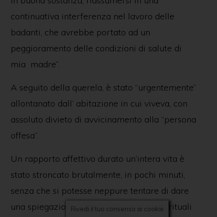
in buona sostanza, riassumersi in una
continuativa interferenza nel lavoro delle
badanti, che avrebbe portato ad un
peggioramento delle condizioni di salute di
mia madre”.
SEGUICI SUI NOSTRI CANALI SOCIAL
A seguito della querela, è stato “urgentemente”
allontanato dall’ abitazione in cui viveva, con
assoluto divieto di avvicinamento alla “persona
offesa”.
Associazione diritti alla follia
Via Posidonia, 307 bis - 84129 - Salerno
Un rapporto affettivo durato un’intera vita è
Fondata il 25 luglio 2018 - dirittiallafollia@gmail.com
stato stroncato brutalmente, in pochi minuti,
Copyright © 2026 * Tutti i diritti riservati
PRIVACY
&
COOKIE POLICY
senza che si potesse neppure tentare di dare
una spiegazione, una scusa. C’erano dei rituali
Rivedi il tuo consenso ai cookie