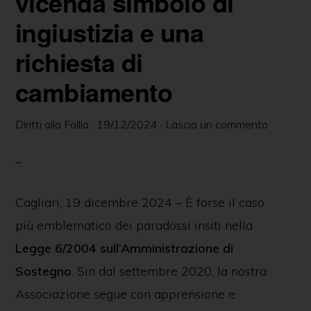
vicenda simbolo di
delle
ingiustizia e una
persone
richiesta di
in
ambito
cambiamento
psichiatrico
e
Diritti alla Follia
·
19/12/2024
·
Lascia un commento
giuridico.
Cagliari, 19 dicembre 2024 – È forse il caso
più emblematico dei paradossi insiti nella
Legge 6/2004 sull’Amministrazione di
Sostegno
. Sin dal settembre 2020, la nostra
Associazione segue con apprensione e