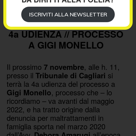
ISCRIVITI ALLA NEWSLETTER
4a UDIENZA // PROCESSO
A GIGI MONELLO
Il prossimo
, alle h. 11,
7 novembre
presso il
si
Tribunale di Cagliari
terrà la 4a udienza del processo a
, processo che – lo
Gigi Monello
ricordiamo – va avanti dal maggio
2022, e ha tratto origine dalla
denuncia per maltrattamenti in
famiglia sporta nel marzo 2020
dall’Avv.
all’epoca
Debora Amarugi