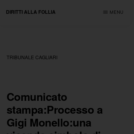
Passa
DIRITTI ALLA FOLLIA
MENU
al
Associazione
contenuto
impegnata
principale
sul
fronte
TRIBUNALE CAGLIARI
della
tutela
e
della
Comunicato
promozione
stampa:Processo a
dei
Gigi Monello:una
diritti
fondamentali