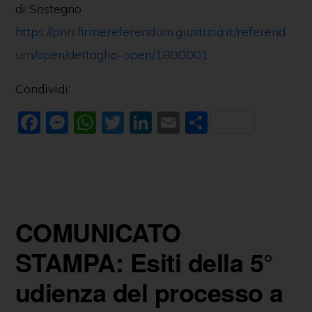
di Sostegno
https://pnri.firmereferendum.giustizia.it/referend
um/open/dettaglio-open/1800001
Condividi:
F
M
W
T
Li
E
C
a
e
h
w
n
m
o
c
ss
at
itt
k
ai
n
e
e
s
er
e
l
di
b
n
A
dI
vi
COMUNICATO
o
g
p
n
di
o
er
p
STAMPA: Esiti della 5°
k
udienza del processo a