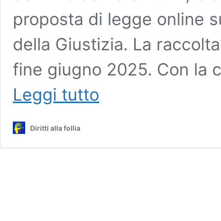
proposta di legge online s
della Giustizia. La raccolt
fine giugno 2025. Con la c
Riforma
Leggi tutto
della
procedura
di
Diritti alla follia
applicazione
del
Trattamento
Sanitario
Obbligatorio