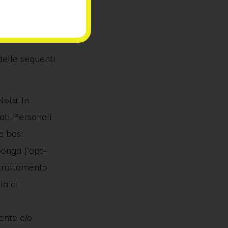
 delle seguenti
Nota: in
ati Personali
e basi
ponga (“opt-
 trattamento
ia di
ente e/o