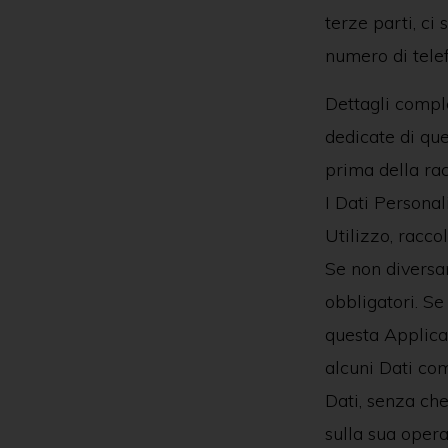
terze parti, ci
numero di telef
Dettagli comple
dedicate di que
prima della racc
I Dati Personal
Utilizzo, racco
Se non diversam
obbligatori. Se
questa Applicaz
alcuni Dati com
Dati, senza che
sulla sua operat