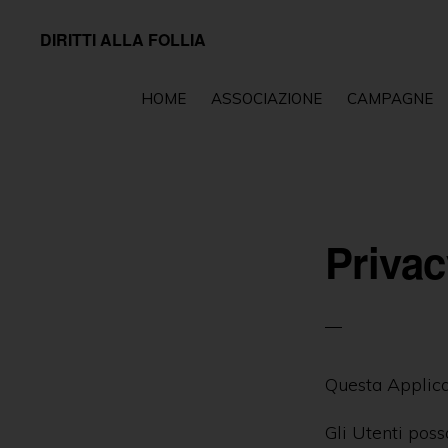
Passa
Passa
DIRITTI ALLA FOLLIA
alla
al
Associazione
navigazione
contenuto
impegnata
HOME
ASSOCIAZIONE
CAMPAGNE
primaria
principale
sul
fronte
della
tutela
Privacy
e
della
promozione
dei
Questa Applicaz
diritti
fondamentali
Gli Utenti poss