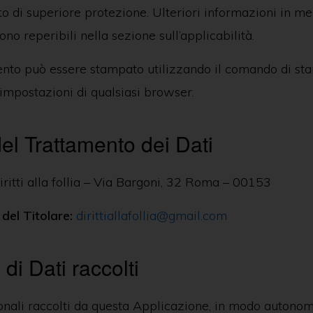
 di superiore protezione. Ulteriori informazioni in meri
ono reperibili nella sezione sull’applicabilità.
to può essere stampato utilizzando il comando di st
impostazioni di qualsiasi browser.
del Trattamento dei Dati
ritti alla follia – Via Bargoni, 32 Roma – 00153
 del Titolare:
dirittiallafollia@gmail.com
 di Dati raccolti
sonali raccolti da questa Applicazione, in modo autono