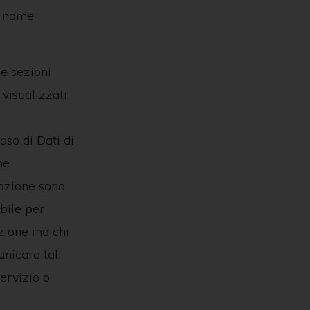
; nome;
le sezioni
 visualizzati
aso di Dati di
ne.
cazione sono
bile per
zione indichi
unicare tali
ervizio o