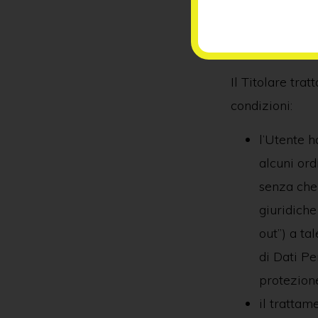
Base giurid
Il Titolare trat
condizioni:
l’Utente h
alcuni ord
senza che 
giuridiche
out”) a ta
di Dati Pe
protezione
il trattam