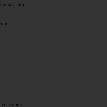
to ai criteri
ampa
mo o tramite