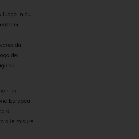
o luogo in cui
mazioni,
iverso da
uogo del
gli sul
ioni in
nione Europea
co o
o alle misure