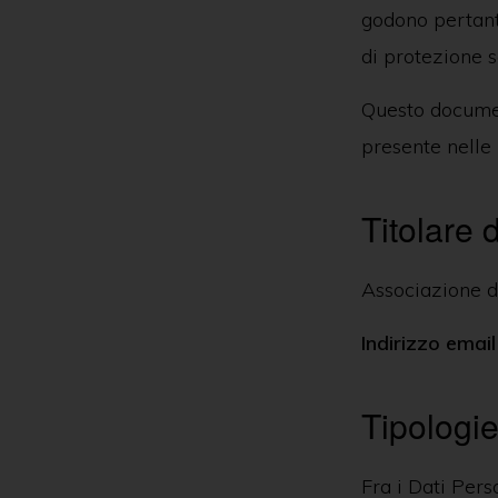
delle
godono pertanto
persone
di protezione s
in
Questo documen
ambito
presente nelle 
psichiatrico
e
Titolare 
giuridico.
Associazione di
Indirizzo email
Tipologie
Fra i Dati Per