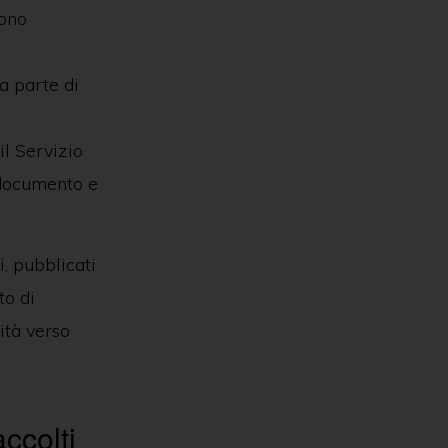
sono
da parte di
il Servizio
e documento e
i, pubblicati
to di
ità verso
ccolti