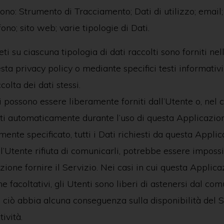
 sono: Strumento di Tracciamento; Dati di utilizzo; email
ono; sito web; varie tipologie di Dati.
ti su ciascuna tipologia di dati raccolti sono forniti nel
sta privacy policy o mediante specifici testi informativi
olta dei dati stessi.
i possono essere liberamente forniti dall’Utente o, nel c
lti automaticamente durante l’uso di questa Applicazio
ente specificato, tutti i Dati richiesti da questa Appli
 l’Utente rifiuta di comunicarli, potrebbe essere impossi
ione fornire il Servizio. Nei casi in cui questa Applica
e facoltativi, gli Utenti sono liberi di astenersi dal com
 ciò abbia alcuna conseguenza sulla disponibilità del S
ività.