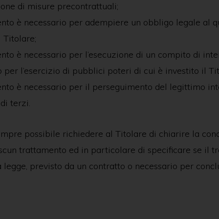
ione di misure precontrattuali;
ento è necessario per adempiere un obbligo legale al q
 Titolare;
ento è necessario per l’esecuzione di un compito di int
per l’esercizio di pubblici poteri di cui è investito il Ti
ento è necessario per il perseguimento del legittimo int
di terzi.
pre possibile richiedere al Titolare di chiarire la con
ascun trattamento ed in particolare di specificare se il 
a legge, previsto da un contratto o necessario per conc