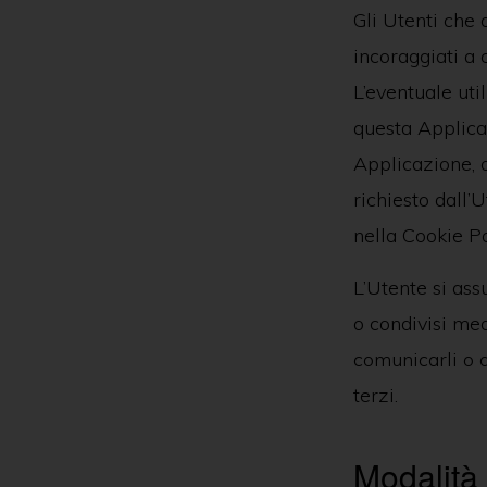
Gli Utenti che 
incoraggiati a c
L’eventuale uti
questa Applicaz
Applicazione, o
richiesto dall’U
nella Cookie Po
L’Utente si ass
o condivisi med
comunicarli o d
terzi.
Modalità 