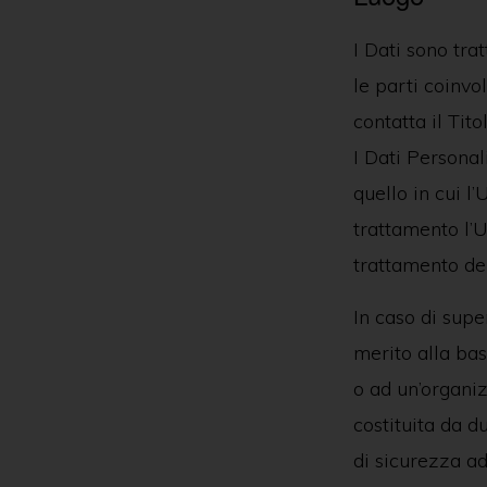
I Dati sono trat
le parti coinvo
contatta il Tito
I Dati Personal
quello in cui l’
trattamento l’U
trattamento dei
In caso di supe
merito alla bas
o ad un’organiz
costituita da 
di sicurezza ad