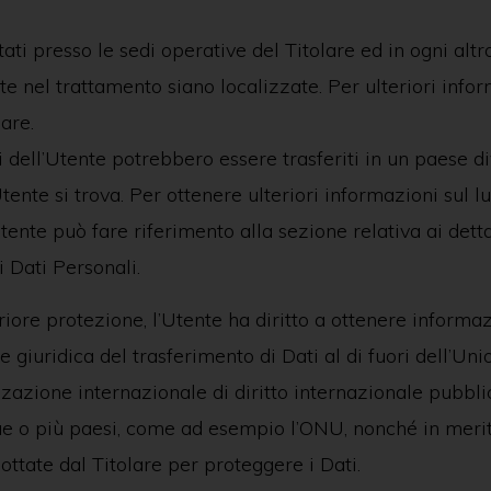
tati presso le sedi operative del Titolare ed in ogni altr
lte nel trattamento siano localizzate. Per ulteriori infor
lare.
i dell’Utente potrebbero essere trasferiti in un paese d
Utente si trova. Per ottenere ulteriori informazioni sul l
tente può fare riferimento alla sezione relativa ai detta
 Dati Personali.
riore protezione, l’Utente ha diritto a ottenere informaz
e giuridica del trasferimento di Dati al di fuori dell’U
zazione internazionale di diritto internazionale pubbli
due o più paesi, come ad esempio l’ONU, nonché in merit
ottate dal Titolare per proteggere i Dati.