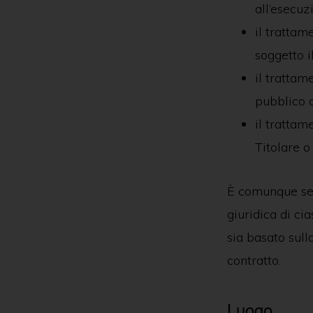
all’esecuz
il trattam
soggetto il
il trattam
pubblico o 
il trattam
Titolare o 
È comunque sem
giuridica di ci
sia basato sull
contratto.
Luogo