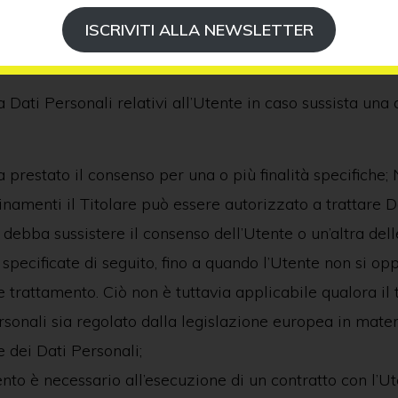
ISCRIVITI ALLA NEWSLETTER
ica del trattamento
ta Dati Personali relativi all’Utente in caso sussista una
a prestato il consenso per una o più finalità specifiche; 
inamenti il Titolare può essere autorizzato a trattare D
debba sussistere il consenso dell’Utente o un’altra dell
 specificate di seguito, fino a quando l’Utente non si op
le trattamento. Ciò non è tuttavia applicabile qualora il
rsonali sia regolato dalla legislazione europea in mater
 dei Dati Personali;
ento è necessario all’esecuzione di un contratto con l’Ut