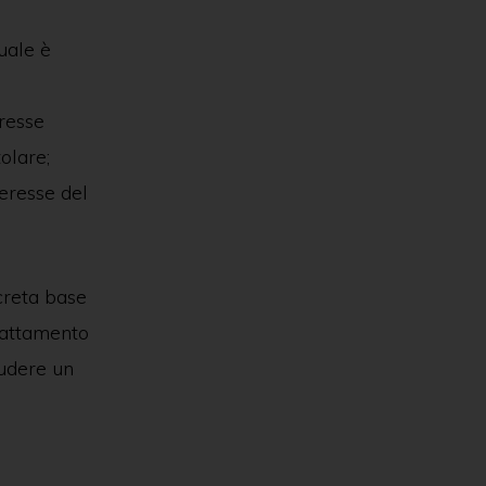
uale è
eresse
tolare;
eresse del
creta base
trattamento
ludere un