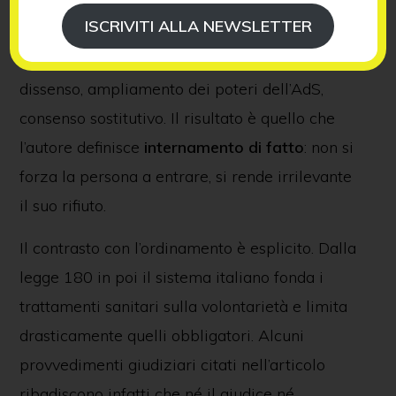
collaborazione di servizi sociali, psichiatria e
ISCRIVITI ALLA NEWSLETTER
giudice tutelare. La sequenza è sempre simile:
segnalazione del rischio, patologizzazione del
dissenso, ampliamento dei poteri dell’AdS,
consenso sostitutivo. Il risultato è quello che
l’autore definisce
internamento di fatto
: non si
forza la persona a entrare, si rende irrilevante
il suo rifiuto.
Il contrasto con l’ordinamento è esplicito. Dalla
legge 180 in poi il sistema italiano fonda i
trattamenti sanitari sulla volontarietà e limita
drasticamente quelli obbligatori. Alcuni
provvedimenti giudiziari citati nell’articolo
ribadiscono infatti che né il giudice né