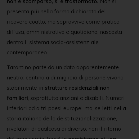
non è scomparso, si è trasformato.
Non si
presenta più nella forma dichiarata del
ricovero coatto, ma sopravvive come pratica
diffusa, amministrativa e quotidiana, nascosta
dentro il sistema socio-assistenziale
contemporaneo.
Tarantino parte da un dato apparentemente
neutro: centinaia di migliaia di persone vivono
stabilmente in
strutture residenziali non
familiari
, soprattutto anziani e disabili. Numeri
inferiori ad altri paesi europei ma, se letti nella
storia italiana della deistituzionalizzazione,
rivelatori di qualcosa di diverso: non il ritorno
del manicomio, bensì la
persistenza di una