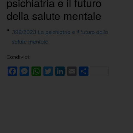
psichiatria e il futuro
della salute mentale
398/2023 La psichiatria e il futuro della
salute mentale
Condividi:
F
M
W
T
Li
E
C
a
e
h
w
n
m
o
c
ss
at
itt
k
ai
n
e
e
s
er
e
l
di
b
n
A
dI
vi
o
g
p
n
di
o
er
p