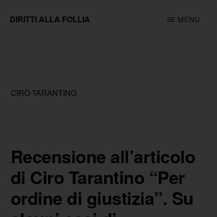
Passa
DIRITTI ALLA FOLLIA
MENU
al
Associazione
contenuto
impegnata
principale
sul
fronte
CIRO TARANTINO
della
tutela
e
della
Recensione all’articolo
promozione
di Ciro Tarantino “Per
dei
ordine di giustizia”. Su
diritti
fondamentali