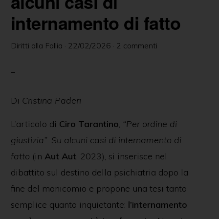
alcuni casi di
delle
internamento di fatto
persone
in
Diritti alla Follia
·
22/02/2026
·
2 commenti
ambito
psichiatrico
e
Di
Cristina Paderi
giuridico.
L’articolo di
Ciro Tarantino
,
“Per ordine di
giustizia”. Su alcuni casi di internamento di
fatto
(in
Aut Aut
, 2023), si inserisce nel
dibattito sul destino della psichiatria dopo la
fine del manicomio e propone una tesi tanto
semplice quanto inquietante:
l’internamento