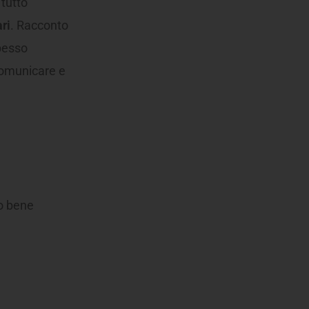
 tutto
ri
. Racconto
pesso
comunicare e
uo bene