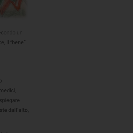
secondo un
e, il “bene”
o
 medici,
 spiegare
te dall’alto,