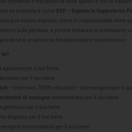
olo condivido il mio punto di vista: quello di chi ha vissuto
 come ex paziente e come
ESP – Esperta in Supporto tra Pa
e non può essere imposto, come la responsabilità viene s
istema sulla persona, e perché imparare a riconoscere, 
roprio bene è un percorso fondamentale e trasformativo.
 te?
i
agiscono per il suo bene
ecidono per il suo bene
tori
– infermieri, TERP, educatori – intervengono per il s
istratori di sostegno
amministrano per il suo bene
egittimano per il suo bene
ne disposto per il suo bene
vengono somministrati per il suo bene