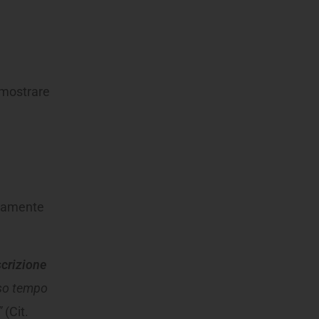
mostrare
ttamente
scrizione
esso tempo
”
(Cit.