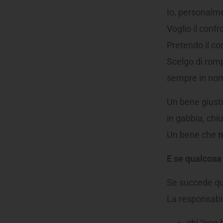
Io, personalm
Voglio il confr
Pretendo il co
Scelgo di romp
sempre in nom
Un bene giust
in gabbia, chiu
Un bene che
n
E se qualcosa
Se succede q
La responsabi
chi “non 