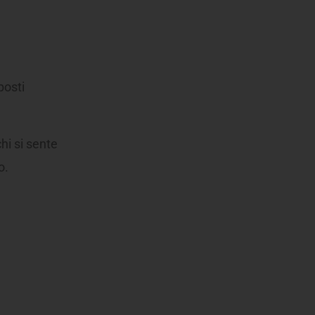
posti
chi si sente
o.