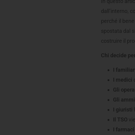
In questo artic
dall’interno,
perché il ben
spostata dal s
costruire il p
Chi decide per
I familiar
I medici
d
Gli opera
Gli ammin
I giuristi
l
Il TSO
vie
I farmaci