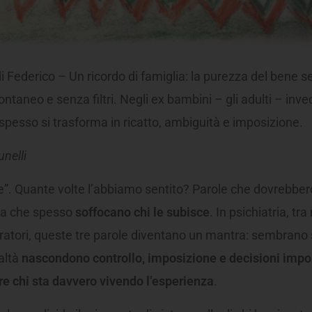
i Federico – Un ricordo di famiglia: la purezza del bene 
taneo e senza filtri. Negli ex bambini – gli adulti – invec
spesso si trasforma in ricatto, ambiguità e imposizione.
nelli
ne”. Quante volte l’abbiamo sentito? Parole che dovrebber
ma che spesso
soffocano chi le subisce
. In psichiatria, tra
eratori, queste tre parole diventano un mantra: sembrano
ealtà
nascondono controllo, imposizione e decisioni impos
e chi sta davvero vivendo l’esperienza
.