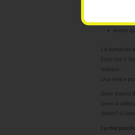
Anche qu
Anche qu
Anche qua
La domanda al
Ecco che il “b
subisce.
Una vera e pr
Dove stanno
i
Dove si colloca
Dietro? Di lat
La mia posizi