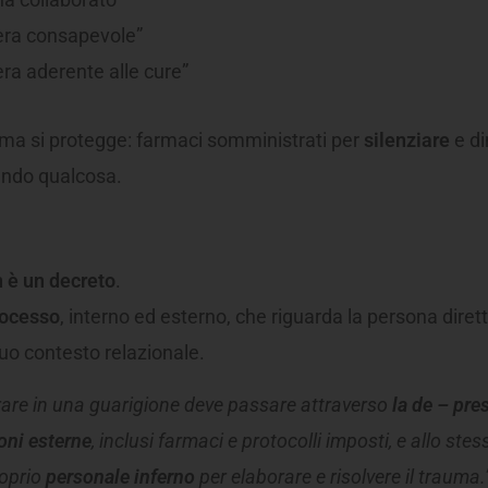
era consapevole”
era aderente alle cure”
tema si protegge: farmaci somministrati per
silenziare
e di
endo qualcosa.
 è un decreto
.
ocesso
, interno ed esterno, che riguarda la persona dire
suo contesto relazionale.
rare in una guarigione deve passare attraverso
la de – pre
oni esterne
, inclusi farmaci e protocolli imposti, e allo st
roprio
personale inferno
per elaborare e risolvere il trauma.