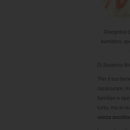
Disegnino d
bambino, spon
Di
Susanna Bru
“Per il tuo be
rassicurare, 
familiari e op
tutto, ma in r
senza ascoltar