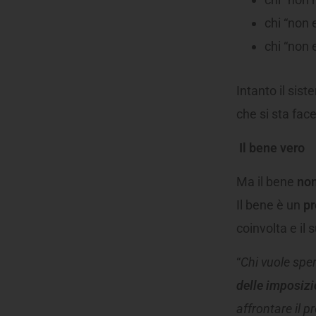
chi “non 
chi “non 
Intanto il sis
che si sta fac
Il bene vero
Ma il bene
non
Il bene è un
pr
coinvolta e il 
“
Chi vuole spe
delle imposizi
affrontare il p