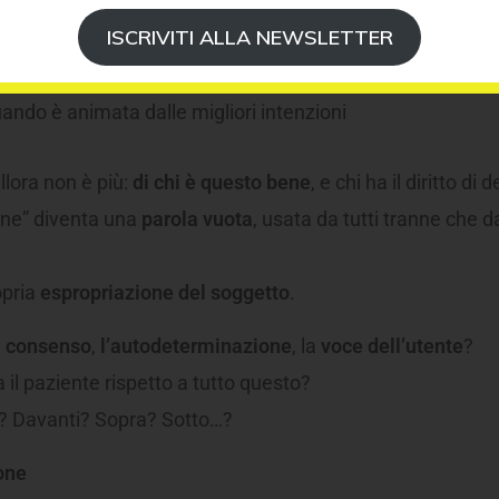
ISCRIVITI ALLA NEWSLETTER
ando è legittimata
ando è protocollata
ndo è animata dalle migliori intenzioni
lora non è più:
di chi è questo bene
, e chi ha il diritto di d
ene” diventa una
parola vuota
, usata da tutti tranne che da
opria
espropriazione del soggetto
.
l consenso
,
l’autodeterminazione
, la
voce dell’utente
?
 il paziente rispetto a tutto questo?
o? Davanti? Sopra? Sotto…?
one