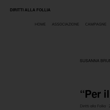
Passa
Passa
DIRITTI ALLA FOLLIA
alla
al
Associazione
navigazione
contenuto
impegnata
HOME
ASSOCIAZIONE
CAMPAGNE
primaria
principale
sul
fronte
della
tutela
SUSANNA BRUNE
e
della
promozione
dei
“Per i
diritti
fondamentali
Diritti alla Follia
·