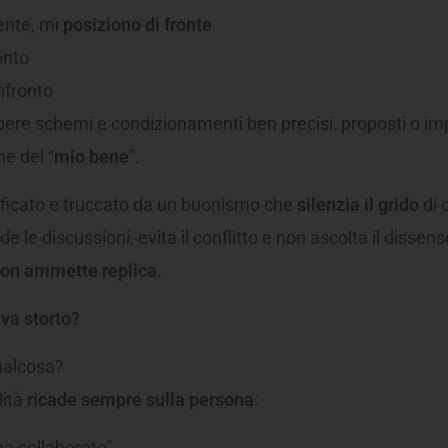
ente, mi
posiziono di fronte
onto
nfronto
ere schemi e condizionamenti ben precisi, proposti o im
e del “
mio bene
”.
ificato e truccato da un buonismo che
silenzia il grido
di 
de le discussioni, evita il conflitto e non ascolta il dissens
on ammette replica
.
 va storto?
ualcosa?
lità
ricade sempre sulla persona
:
ha collaborato”