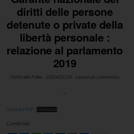
delle
diritti delle persone
persone
detenute o private della
in
libertà personale :
ambito
psichiatrico
relazione al parlamento
e
2019
giuridico.
Diritti alla Follia
·
20/04/2019
·
Lascia un commento
Scarica il PDF
Download
Condividi: