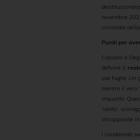
deistituzionali
novembre 2022, 
criminale della
Puniti per ave
Cassano e Degl
definire il ‘
reat
sue fughe. Un 
mentre il vero 
impunito. Quest
“cento”, scorag
intrappolate in
I condannati so