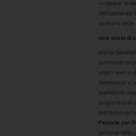
incapace “ai da
dell’odiosa ed 
confronti delle
Una storia di 
Marta Garofalo
amministrazione
undici anni in d
detenzione e s
quotidiane impl
prigioniera di 
dall’Italia con 
Persone con Di
persona nella 