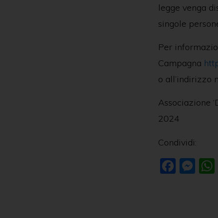
legge venga dis
singole person
Per informazion
Campagna
htt
o all’indirizzo
Associaz
2024
Condividi:
F
M
a
e
c
ss
e
e