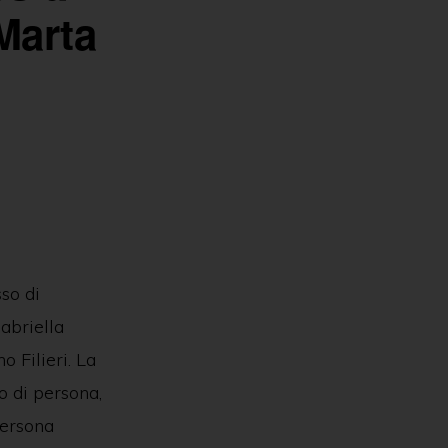
Marta
sso di
abriella
 Filieri. La
o di persona,
persona