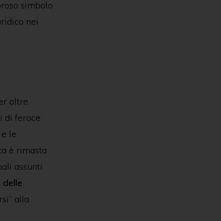
oroso simbolo
ridico nei
er oltre
i di feroce
e le
ta è rimasta
ali assunti
 delle
si” alla