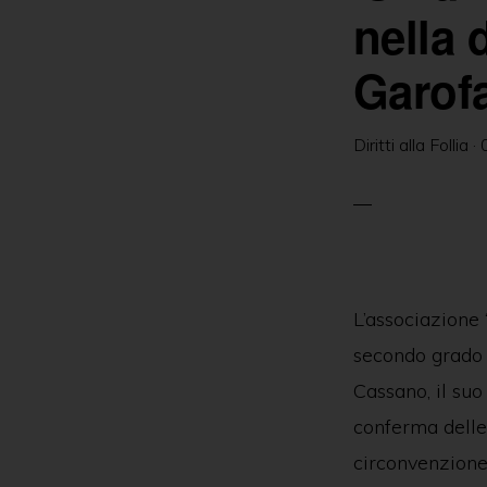
delle
nella 
persone
Garof
in
ambito
Diritti alla Follia
·
psichiatrico
e
giuridico.
L’associazione ‘
secondo grado
Cassano, il su
conferma delle 
circonvenzione