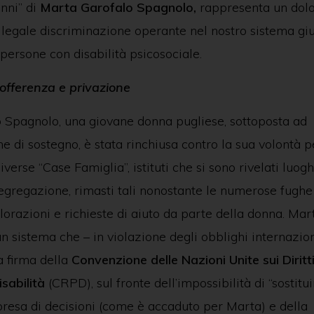
nni” di
Marta Garofalo Spagnolo,
rappresenta un dol
illegale discriminazione operante nel nostro sistema giu
 persone con disabilità psicosociale.
sofferenza e privazione
 Spagnolo, una giovane donna pugliese, sottoposta ad
 di sostegno, è stata rinchiusa contro la sua volontà p
iverse “Case Famiglia”, istituti che si sono rivelati luogh
egregazione, rimasti tali nonostante le numerose fughe 
orazioni e richieste di aiuto da parte della donna. Mar
un sistema che – in violazione degli obblighi internazion
la firma della
Convenzione delle Nazioni Unite sui Diritti
sabilità
(CRPD), sul fronte dell’impossibilità di “sostituir
presa di decisioni (come è accaduto per Marta) e della