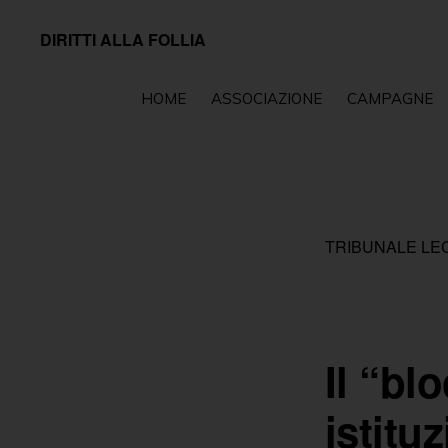
Passa
Passa
DIRITTI ALLA FOLLIA
alla
al
Associazione
navigazione
contenuto
impegnata
HOME
ASSOCIAZIONE
CAMPAGNE
primaria
principale
sul
fronte
della
tutela
TRIBUNALE LE
e
della
promozione
dei
Il “blo
diritti
istitu
fondamentali