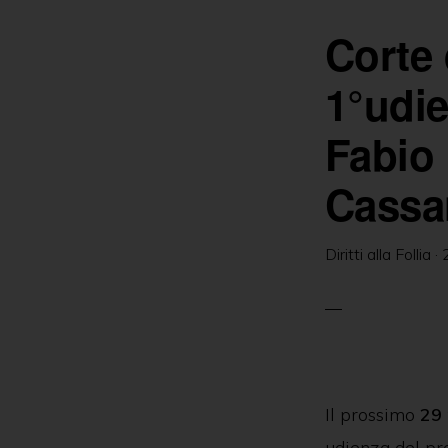
b
n
Corte 
o
g
o
er
1°udie
k
Fabio 
Cassa
Diritti alla Follia
·
Il prossimo
29
udienza del pro