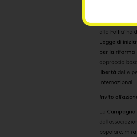
Verso una nuov
In risposta a q
alla Follia’ h
Legge di inizia
per la riforma
approccio basa
libertà
delle p
internazionali.
Invito all’azion
La
Campagna
dall’associazion
popolare, mira