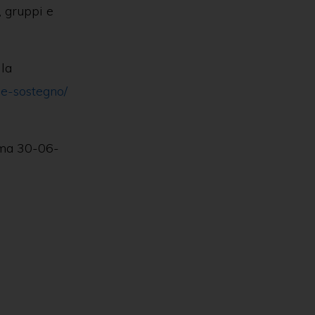
, gruppi e
lla
ne-sostegno/
30-06-