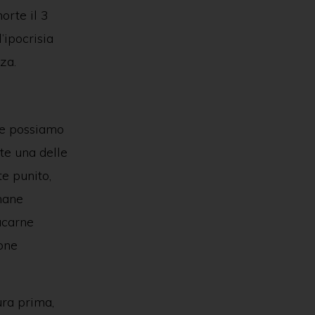
orte il 3
’ipocrisia
zza.
he possiamo
nte una delle
e punito,
imane
ucarne
sone
ura prima,