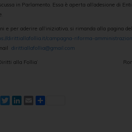
cussa in Parlamento. Essa è aperta all’adesione di Enti
e.
i e per aderire all’iniziativa, si rimanda alla pagina de
ps://dirittiallafollia.it/campagna-riforma-amministrazio
 mail
dirittiallafollia@gmail.com
ione ‘Diritti alla Follia’ Roma 
W
T
Li
E
C
h
w
n
m
o
at
itt
k
ai
n
s
er
e
l
di