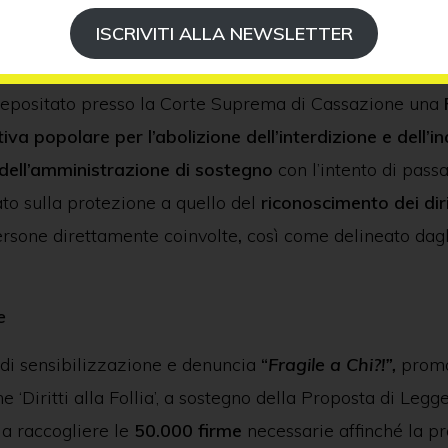
a legislazione
ISCRIVITI ALLA NEWSLETTER
ueste gravi problematiche, il 18 aprile 2024 l’associazion
a depositato presso la Corte Suprema di Cassazione una
tiva popolare per l’abolizione dell’interdizione e dell’in
 dell’amministrazione di sostegno
con l’intento di pass
to sulla protezione a quello del
riconoscimento dei diri
ersone direttamente coinvolte
,
così come delineato dagl
e
di sensibilizzazione e denuncia
“
Fragile a Chi?!”,
prom
e ‘Diritti alla Follia’, a sostegno della Proposta di Legge
 a raccogliere le
50.000 firme
necessarie affinché la pr