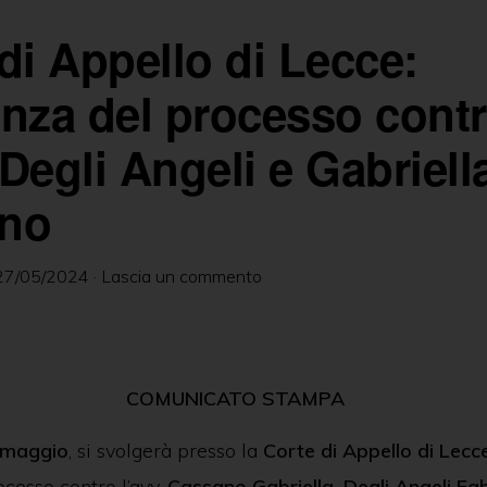
A
dI
vi
di Appello di Lecce:
p
n
di
p
nza del processo cont
Degli Angeli e Gabriell
no
27/05/2024
·
Lascia un commento
COMUNICATO STAMPA
 maggio
, si svolgerà presso la
Corte di Appello di Lecc
cesso contro l’avv.
Cassano Gabriella, Degli Angeli Fa