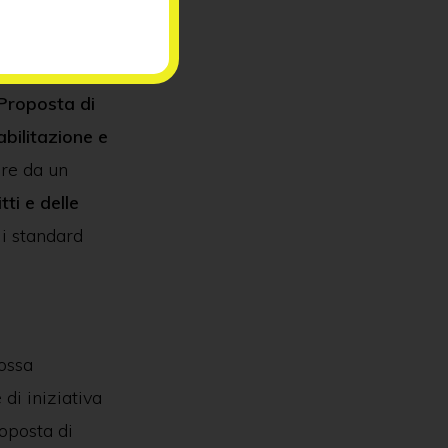
e ‘Diritti
Proposta di
abilitazione e
are da un
tti e delle
i standard
ossa
 di iniziativa
oposta di