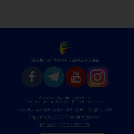
o
g
p
n
di
o
er
p
k
SEGUICI SUI NOSTRI CANALI SOCIAL
Associazione diritti alla follia
Via Posidonia, 307 bis - 84129 - Salerno
Fondata il 25 luglio 2018 - dirittiallafollia@gmail.com
Copyright © 2026 * Tutti i diritti riservati
PRIVACY
&
COOKIE POLICY