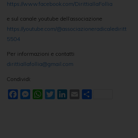
https://www.facebook.com/DirittiallaFollia
e sul canale youtube dell’associazione
https://youtube.com/@associazioneradicalediritt
5504
Per informazioni e contatti
dirittiallafollia@gmail.com
Condividi:
F
M
W
T
Li
E
C
a
e
h
w
n
m
o
c
ss
at
itt
k
ai
n
e
e
s
er
e
l
di
b
n
A
dI
vi