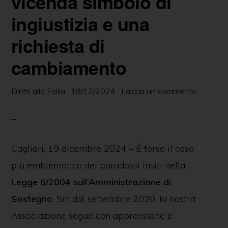
vicenda simbolo di
delle
ingiustizia e una
persone
richiesta di
in
ambito
cambiamento
psichiatrico
e
Diritti alla Follia
·
19/12/2024
·
Lascia un commento
giuridico.
Cagliari, 19 dicembre 2024 – È forse il caso
più emblematico dei paradossi insiti nella
Legge 6/2004 sull’Amministrazione di
Sostegno
. Sin dal settembre 2020, la nostra
Associazione segue con apprensione e