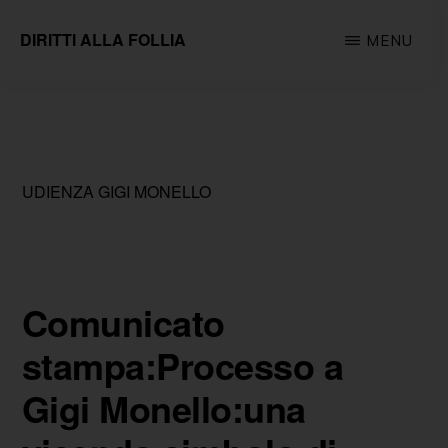
Passa
DIRITTI ALLA FOLLIA
MENU
al
Associazione
contenuto
impegnata
principale
sul
fronte
UDIENZA GIGI MONELLO
della
tutela
e
della
Comunicato
promozione
stampa:Processo a
dei
Gigi Monello:una
diritti
fondamentali