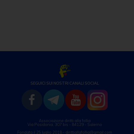
e
e
s
er
e
l
di
b
n
A
dI
vi
o
g
p
n
di
o
er
p
k
SEGUICI SUI NOSTRI CANALI SOCIAL
Associazione diritti alla follia
Via Posidonia, 307 bis - 84129 - Salerno
Fondata il 25 luglio 2018 - dirittiallafollia@gmail.com