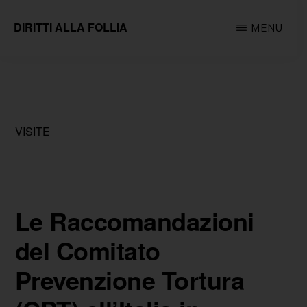
Passa
DIRITTI ALLA FOLLIA
MENU
al
Associazione
contenuto
impegnata
principale
sul
fronte
VISITE
della
tutela
e
della
Le Raccomandazioni
promozione
del Comitato
dei
Prevenzione Tortura
diritti
fondamentali