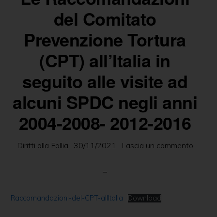
delle
del Comitato
persone
Prevenzione Tortura
in
(CPT) all’Italia in
ambito
psichiatrico
seguito alle visite ad
e
alcuni SPDC negli anni
giuridico.
2004-2008- 2012-2016
Diritti alla Follia
·
30/11/2021
·
Lascia un commento
Raccomandazioni-del-CPT-allItalia
Download