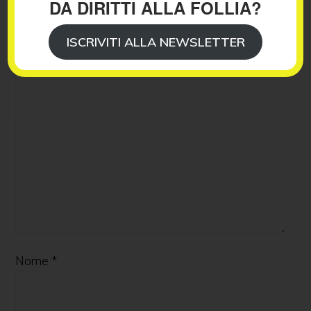
Il tuo indirizzo email non sarà pubblicato.
I campi
DA DIRITTI ALLA FOLLIA?
obbligatori sono contrassegnati
*
ISCRIVITI ALLA NEWSLETTER
Commento
*
Nome
*