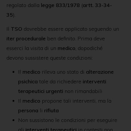
regolato dalla
legge 833/1978
(
artt. 33-34-
35
).
Il
TSO
dovrebbe essere applicato seguendo un
iter procedurale
ben definito. Prima deve
esserci la visita di un
medico
, dopodiché
devono sussistere queste condizioni:
Il
medico
rileva uno stato di
alterazione
psichica
tale da richiedere
interventi
terapeutici urgenti
non rimandabili
Il
medico
propone tali interventi, ma la
persona
li
rifiuta
Non sussistono le condizioni per eseguire
gli
interventi terapeutici
in contesti non