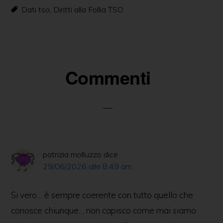
e
e
s
er
e
l
di
Dati tso
,
Diritti alla Follia TSO
b
n
A
dI
vi
o
g
p
n
di
o
er
p
k
Commenti
patrizia molluzzo
dice
29/06/2026 alle 8:49 am
Si vero… è sempre coerente con tutto quello che
conosce chiunque… non capisco come mai siamo