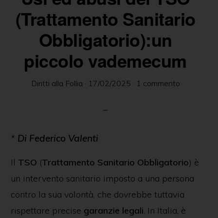
delle
(Trattamento Sanitario
persone
Obbligatorio):un
in
piccolo vademecum
ambito
psichiatrico
Diritti alla Follia
·
17/02/2025
·
1 commento
e
giuridico.
*
Di Federico Valenti
Il
TSO
(
Trattamento Sanitario Obbligatorio
) è
un intervento sanitario imposto a una persona
contro la sua volontà, che dovrebbe tuttavia
rispettare precise
garanzie legali
. In Italia, è