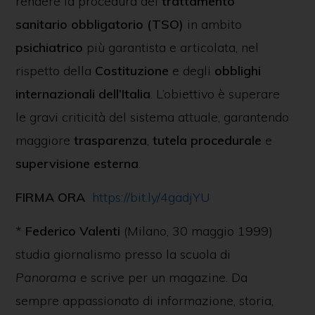
rendere la procedura del
trattamento
sanitario obbligatorio (TSO)
in ambito
psichiatrico
più garantista e articolata, nel
rispetto della
Costituzione
e degli
obblighi
internazionali dell’Italia
. L’obiettivo è superare
le gravi criticità del sistema attuale, garantendo
maggiore
trasparenza
,
tutela procedurale
e
supervisione esterna
.
FIRMA ORA
https://bit.ly/4gadjYU
*
Federico Valenti
(Milano, 30 maggio 1999)
studia giornalismo presso la scuola di
Panorama
e scrive per un magazine. Da
sempre appassionato di informazione, storia,