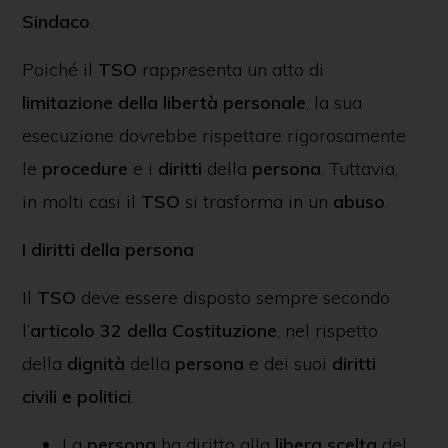
Sindaco
.
Poiché il
TSO
rappresenta un atto di
limitazione della libertà personale
, la sua
esecuzione dovrebbe rispettare rigorosamente
le
procedure
e i
diritti
della
persona
. Tuttavia,
in molti casi il
TSO
si trasforma in un
abuso
.
I diritti della persona
Il
TSO
deve essere disposto sempre secondo
l’
articolo 32 della Costituzione
, nel rispetto
della
dignità
della
persona
e dei suoi
diritti
civili e politici
.
La
persona
ha diritto alla
libera scelta
del