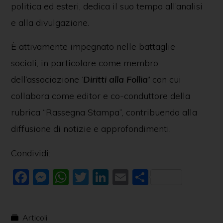
politica ed esteri, dedica il suo tempo all’analisi
e alla divulgazione.
È attivamente impegnato nelle battaglie
sociali, in particolare come membro
dell’associazione ‘
Diritti alla Follia’
con cui
collabora come editor e co-conduttore della
rubrica “Rassegna Stampa”, contribuendo alla
diffusione di notizie e approfondimenti.
Condividi:
F
M
W
T
Li
E
C
a
e
h
w
n
m
o
c
ss
at
itt
k
ai
n
Articoli