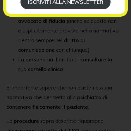
temporale
)
ISCRIVITI ALLA NEWSLETTER
La
persona
ha il diritto di contattare un
avvocato di fiducia
(anche se questo non
è esplicitamente previsto nella
normativa
,
rientra sempre nel
diritto di
comunicazione
con chiunque)
La
persona
ha il diritto di
consultare
la
sua
cartella clinica
.
È importante sapere che non esiste nessuna
normativa
che permetta allo
psichiatra
di
contenere fisicamente
il
paziente
.
Le
procedure
sopra descritte riguardano
l’
esecuzione corretta
del
TSO
, che dovrebbe