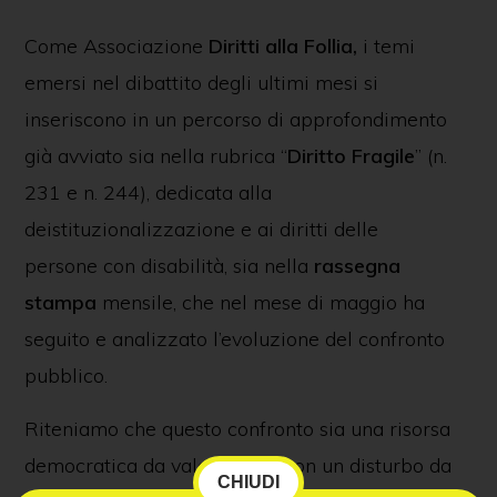
Come Associazione
Diritti alla Follia,
i temi
emersi nel dibattito degli ultimi mesi si
inseriscono in un percorso di approfondimento
già avviato sia nella rubrica “
Diritto Fragile
” (n.
231 e n. 244), dedicata alla
deistituzionalizzazione e ai diritti delle
persone con disabilità, sia nella
rassegna
stampa
mensile, che nel mese di maggio ha
seguito e analizzato l’evoluzione del confronto
pubblico.
Riteniamo che questo confronto sia una risorsa
democratica da valorizzare, non un disturbo da
CHIUDI