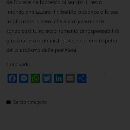
dell’autore nell’accesso ai servizi. Il testo
intende analizzare il dibattito pubblico e le sue
implicazioni sistemiche sulla governance,
senza costituire accertamento di responsabilità
giudiziarie o amministrative, nel pieno rispetto
del pluralismo delle posizioni
Condividi:
F
M
W
T
Li
E
C
a
e
h
w
n
m
o
c
ss
at
itt
k
ai
n
Senza categoria
e
e
s
er
e
l
di
b
n
A
dI
vi
o
g
p
n
di