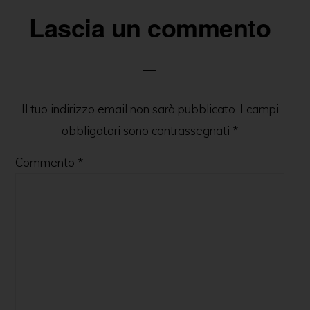
o
er
p
Lascia un commento
k
Il tuo indirizzo email non sarà pubblicato.
I campi
obbligatori sono contrassegnati
*
Commento
*