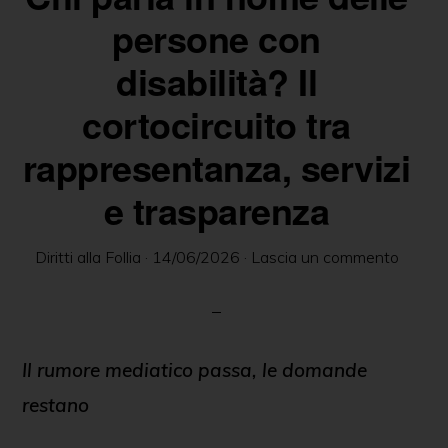
delle
persone con
persone
disabilità? Il
in
cortocircuito tra
ambito
psichiatrico
rappresentanza, servizi
e
e trasparenza
giuridico.
Diritti alla Follia
·
14/06/2026
·
Lascia un commento
Il rumore mediatico passa, le domande
restano