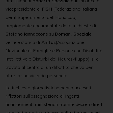
dimissioni di
Roberto Speziale
dall’incarico di
vicepresidente di
FISH
(Federazione Italiana
per il Superamento dell’Handicap),
ampiamente documentate dalle inchieste di
Stefano
Iannaccone
su
Domani
.
Speziale
,
vertice storico di
Anffas
(Associazione
Nazionale di Famiglie e Persone con Disabilità
Intellettive e Disturbi del Neurosviluppo), si è
trovato al centro di un dibattito che va ben
oltre la sua vicenda personale.
Le inchieste giornalistiche hanno acceso i
riflettori sull’assegnazione di ingenti
finanziamenti ministeriali tramite decreti diretti
stanziati proprio a ridosso della riforma: quasi