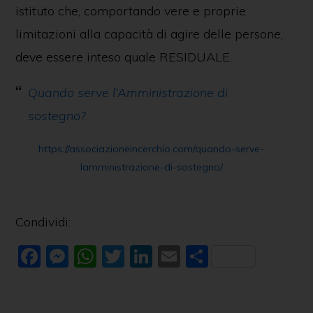
istituto che, comportando vere e proprie
limitazioni alla capacità di agire delle persone,
deve essere inteso quale RESIDUALE.
Quando serve l’Amministrazione di
sostegno?
https://associazioneincerchio.com/quando-serve-
lamministrazione-di-sostegno/
Condividi:
F
M
W
T
Li
E
C
a
e
h
w
n
m
o
c
ss
at
itt
k
ai
n