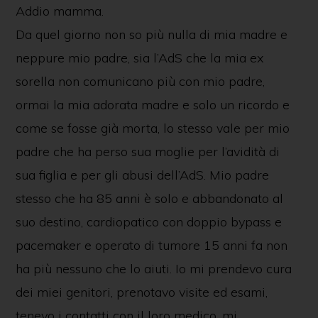
Addio mamma.
Da quel giorno non so più nulla di mia madre e
neppure mio padre, sia l’AdS che la mia ex
sorella non comunicano più con mio padre,
ormai la mia adorata madre e solo un ricordo e
come se fosse già morta, lo stesso vale per mio
padre che ha perso sua moglie per l’avidità di
sua figlia e per gli abusi dell’AdS. Mio padre
stesso che ha 85 anni è solo e abbandonato al
suo destino, cardiopatico con doppio bypass e
pacemaker e operato di tumore 15 anni fa non
ha più nessuno che lo aiuti. Io mi prendevo cura
dei miei genitori, prenotavo visite ed esami,
tenevo i contatti con il loro medico, mi