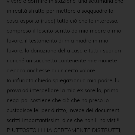
vivere e dormire in stazione, una settimana che
in realtà sfrutta per mettere a soqquadro la
casa, asporta (ruba) tutto ciò che le interessa,
compreso il lascito scritto da mia madre a mio
favore, il testamento di mia madre in mio
favore, la donazione della casa e tutti i suoi ori
nonché un sacchetto contenente mie monete
d’epoca anch’esse di un certo valore.
Io infuriato chiedo spiegazioni a mio padre, lui
prova ad interpellare la mia ex sorella, prima
nega, poi sostiene che ciò che ha preso lo
custodisce lei per diritto, invece dei documenti
scritti importantissimi dice che non li ha visti!!!,
PIUTTOSTO LI HA CERTAMENTE DISTRUTTI,