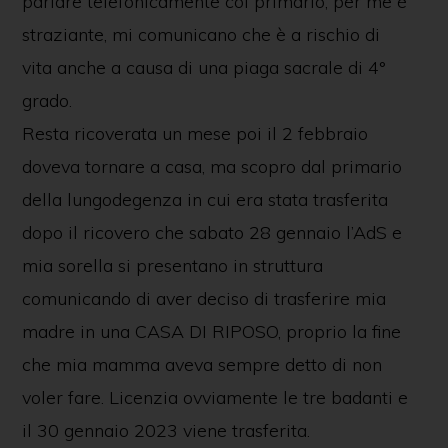
parlare telefonicamente col primario, per me è
straziante, mi comunicano che è a rischio di
vita anche a causa di una piaga sacrale di 4°
grado.
Resta ricoverata un mese poi il 2 febbraio
doveva tornare a casa, ma scopro dal primario
della lungodegenza in cui era stata trasferita
dopo il ricovero che sabato 28 gennaio l’AdS e
mia sorella si presentano in struttura
comunicando di aver deciso di trasferire mia
madre in una CASA DI RIPOSO, proprio la fine
che mia mamma aveva sempre detto di non
voler fare. Licenzia ovviamente le tre badanti e
il 30 gennaio 2023 viene trasferita.