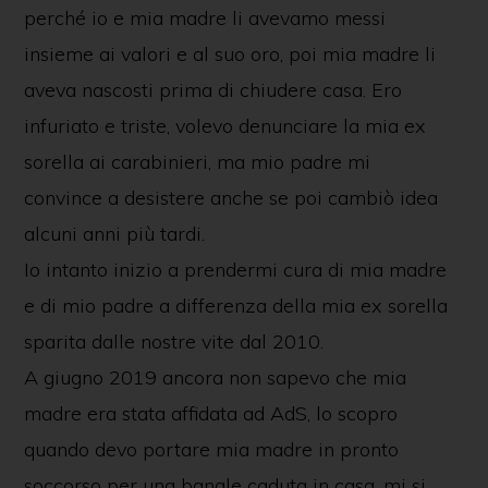
perché io e mia madre li avevamo messi
insieme ai valori e al suo oro, poi mia madre li
aveva nascosti prima di chiudere casa. Ero
infuriato e triste, volevo denunciare la mia ex
sorella ai carabinieri, ma mio padre mi
convince a desistere anche se poi cambiò idea
alcuni anni più tardi.
Io intanto inizio a prendermi cura di mia madre
e di mio padre a differenza della mia ex sorella
sparita dalle nostre vite dal 2010.
A giugno 2019 ancora non sapevo che mia
madre era stata affidata ad AdS, lo scopro
quando devo portare mia madre in pronto
soccorso per una banale caduta in casa, mi si