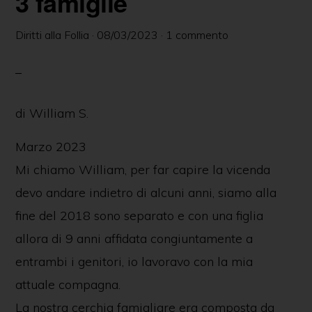
3 famiglie
delle
persone
Diritti alla Follia
·
08/03/2023
·
1 commento
in
ambito
psichiatrico
di William S.
e
Marzo 2023
giuridico.
Mi chiamo William, per far capire la vicenda
devo andare indietro di alcuni anni, siamo alla
fine del 2018 sono separato e con una figlia
allora di 9 anni affidata congiuntamente a
entrambi i genitori, io lavoravo con la mia
attuale compagna.
La nostra cerchia famigliare era composta da