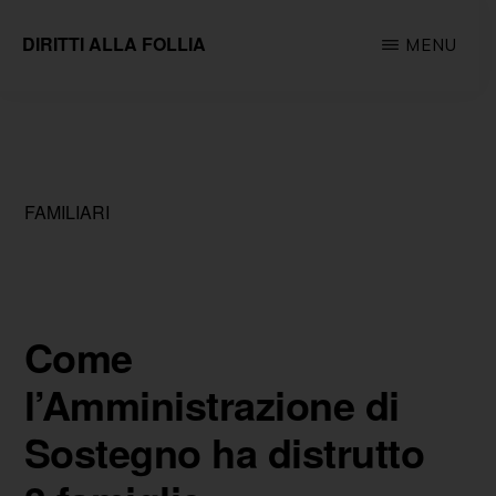
Passa
DIRITTI ALLA FOLLIA
MENU
al
Associazione
contenuto
impegnata
principale
sul
fronte
FAMILIARI
della
tutela
e
della
Come
promozione
l’Amministrazione di
dei
Sostegno ha distrutto
diritti
fondamentali