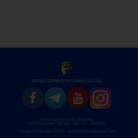
e
e
s
er
e
l
di
b
n
A
dI
vi
o
g
p
n
di
o
er
p
k
SEGUICI SUI NOSTRI CANALI SOCIAL
Associazione diritti alla follia
Via Posidonia, 307 bis - 84129 - Salerno
Fondata il 25 luglio 2018 - dirittiallafollia@gmail.com