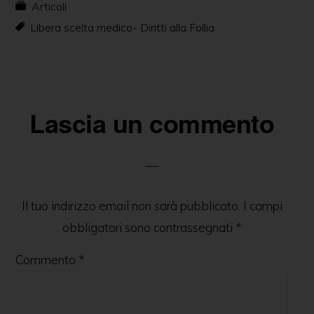
Articoli
e
e
s
er
e
l
di
Libera scelta medico- Diritti alla Follia
b
n
A
dI
vi
o
g
p
n
di
o
er
p
k
Lascia un commento
Il tuo indirizzo email non sarà pubblicato.
I campi
obbligatori sono contrassegnati
*
Commento
*