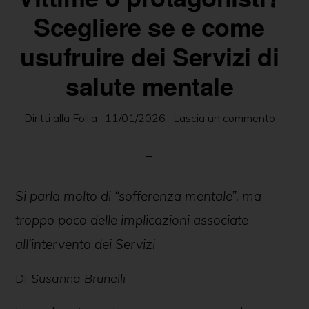
delle
Scegliere se e come
persone
usufruire dei Servizi di
in
salute mentale
ambito
psichiatrico
Diritti alla Follia
·
11/01/2026
·
Lascia un commento
e
giuridico.
Si parla molto di “sofferenza mentale”, ma
troppo poco delle implicazioni associate
all’intervento dei Servizi
Di
Susanna Brunelli