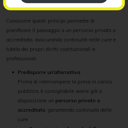
questo diritto
Conoscere questi principi permette di
pianificare il passaggio a un percorso privato o
accreditato, assicurando continuità nelle cure e
tutela dei propri diritti costituzionali e
professionali.
Predisporre un’alternativa
Prima di interrompere la presa in carico
pubblica, è consigliabile avere già a
disposizione un
percorso privato o
accreditato
, garantendo continuità delle
cure