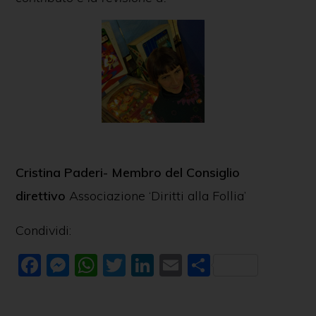
Cristina Paderi-
Membro del Consiglio
direttivo
Associazione ‘Diritti alla Follia’
Condividi:
F
M
W
T
Li
E
C
a
e
h
w
n
m
o
c
ss
at
itt
k
ai
n