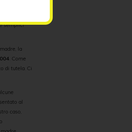
i della
ande, ma
e semplici
madre, la
004
. Come
 di tutela. Ci
alcune
sentato al
tro caso,
o
a madre.