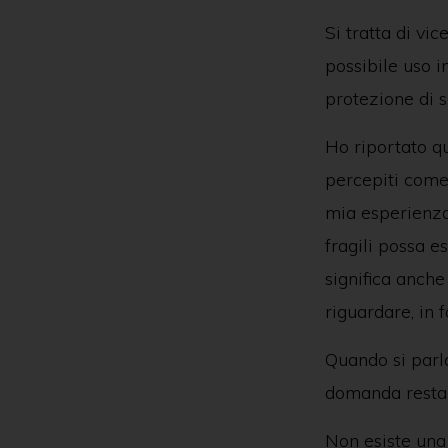
Si tratta di vi
possibile uso 
protezione di so
Ho riportato qu
percepiti come l
mia esperienza,
fragili possa e
significa anch
riguardare, in f
Quando si parl
domanda resta 
Non esiste una 