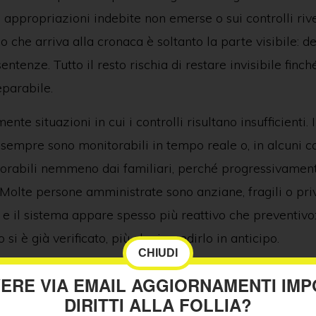
le appropriazioni indebite non emerse o sui controlli rive
lo che arriva alla cronaca è soltanto la parte visibile: d
entenze. Tutto il resto rischia di restare invisibile fin
eparabile.
nte situazioni in cui i controlli risultano insufficienti.
sempre sono monitorabili in tempo reale o, in alcuni ca
torabili nemmeno dai familiari, perché progressivament
 Molte persone amministrate sono anziane, fragili o pri
, e il sistema appare spesso più reattivo che preventivo
 si è già verificato, più che impedirlo in anticipo.
CHIUDI
ntro questa zona grigia che tante famiglie finiscono per
VERE VIA EMAIL AGGIORNAMENTI IMP
DIRITTI ALLA FOLLIA?