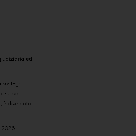
iudiziaria ed
di sostegno
ne su un
i, è diventato
o 2026,