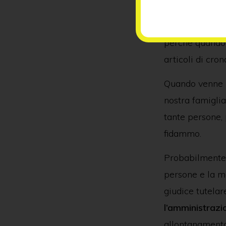
Per molto temp
vicenda che h
perché quando 
articoli di cron
Quando venne n
nostra famigli
tante persone,
fidammo.
Probabilmente p
persone e la m
giudice tutelar
l’amministrazi
allontanamento 