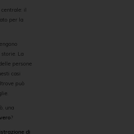
centrale: il
ato per la
 vengono
 storie. La
 delle persone
esti casi
ltrove può
lie.
ò, una
vvero
?
strazione di