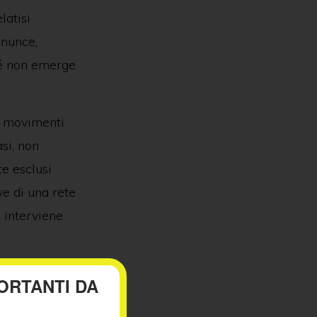
latisi
enunce,
ché non emerge
 I movimenti
si, non
e esclusi
ve di una rete
: interviene
 sentirsi
ORTANTI DA