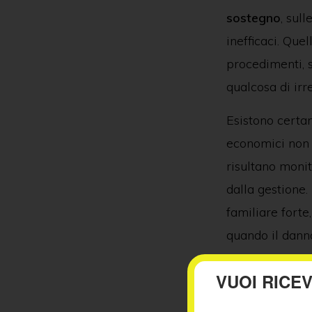
sostegno
, sul
inefficaci. Quel
procedimenti, s
qualcosa di irr
Esistono certame
economici non 
risultano moni
dalla gestione.
familiare forte
quando il danno
Ed è proprio de
VUOI RICE
sole.