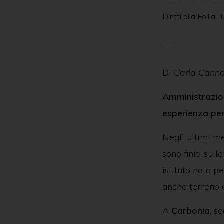
delle
Diritti alla Follia
·
persone
in
ambito
psichiatrico
Di
Carla Cann
e
Amministrazion
giuridico.
esperienza pe
Negli ultimi me
sono finiti sul
istituto nato p
anche terreno d
A
Carbonia
, s