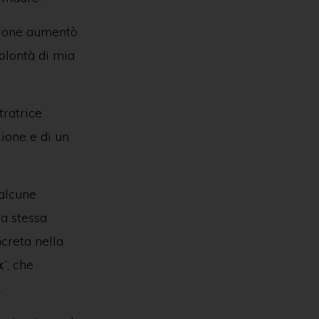
zione aumentò
olontà di mia
tratrice
zione e di un
 alcune
la stessa
creta nella
x
”, che
.