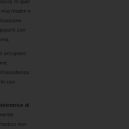
ssiva. In quel
i mia madre e
ituazione.
apporti con
ima.
 Mi occupavo
ane,
ll’assistenza
nti con
stratrice di
amente
l medico non