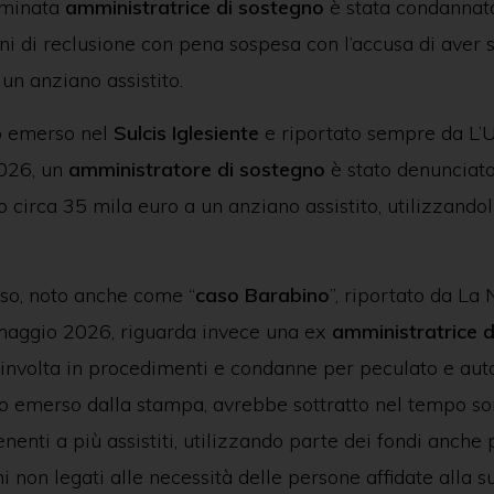
ominata
amministratrice di sostegno
è stata condannat
i di reclusione con pena sospesa con l’accusa di aver so
un anziano assistito.
so emerso nel
Sulcis
Iglesiente
e riportato sempre da L’
026, un
amministratore di sostegno
è stato denunciato
to circa 35 mila euro a un anziano assistito, utilizzando
aso, noto anche come “
caso Barabino
”, riportato da La
maggio 2026, riguarda invece una ex
amministratrice 
involta in procedimenti e condanne per peculato e auto
 emerso dalla stampa, avrebbe sottratto nel tempo s
enti a più assistiti, utilizzando parte dei fondi anche
i non legati alle necessità delle persone affidate alla s