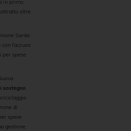
a in primo
ttratto oltre
Unione Sarda
 con l’accusa
li per spese
 Nuova
di sostegno
riciclaggio.
omme di
 per spese
ua gestione.