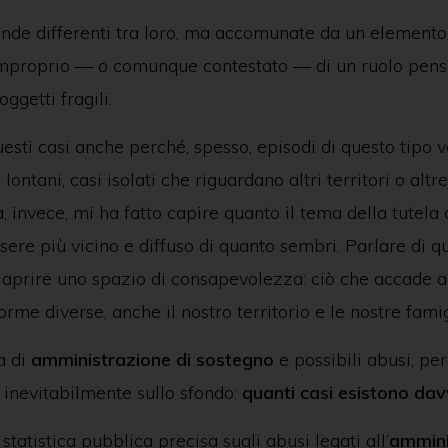
cende differenti tra loro, ma accomunate da un elemento 
improprio — o comunque contestato — di un ruolo pens
ggetti fragili.
esti casi anche perché, spesso, episodi di questo tipo
ontani, casi isolati che riguardano altri territori o altre
 invece, mi ha fatto capire quanto il tema della tutela
ssere più vicino e diffuso di quanto sembri. Parlare di qu
e aprire uno spazio di consapevolezza: ciò che accade a
orme diverse, anche il nostro territorio e le nostre famig
a di
amministrazione di sostegno
e possibili abusi, per
inevitabilmente sullo sfondo:
quanti casi esistono da
statistica pubblica precisa sugli abusi legati all’
ammini