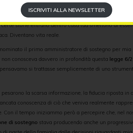
o ho evitato di raccontare pubblicamente alcuni aspett
ISCRIVITI ALLA NEWSLETTER
a coinvolto mia madre. Non perché mancassero le dom
certe storie entrano dentro casa tua smettono di esser
aca. Diventano vita reale.
ominato il primo amministratore di sostegno per mia 
a non conosceva davvero in profondità questa
legge
6/2
 pensavamo si trattasse semplicemente di uno strumento
esarono la scarsa informazione, la fiducia riposta in 
ancata conoscenza di ciò che veniva realmente rappre
e. Con il tempo iniziammo però a percepire che, nel nos
one di sostegno
stava producendo anche un progressiv
di parte della famiglia dalle decisioni riguardanti mi