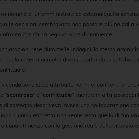
iva nomina di un’amministratrice esterna quella sensa
 Molte decisioni sembravano non passare più né dalla v
onfronto con chi la seguiva quotidianamente.
ichiarazioni rese durante le indagini, la stessa amminis
io ruolo in termini molto diversi, parlando di collabora
nflittuale.
 vicenda sono state attribuite nei miei confronti anche
e “
scontrosa
” e “
conflittuale
”, mentre in altri passaggi 
e di sostegno descriveva invece una collaborazione con
iana. L’unica etichetta ricorrente resta quella di “
no
va
 alcuna attinenza con la gestione reale della situazione