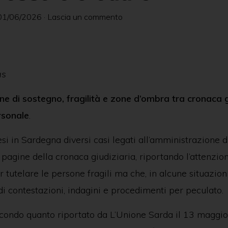
01/06/2026
·
Lascia un commento
as
e di sostegno, fragilità e zone d’ombra tra cronaca g
rsonale
.
si in Sardegna diversi casi legati all’amministrazione 
le pagine della cronaca giudiziaria, riportando l’attenzio
er tutelare le persone fragili ma che, in alcune situazion
i contestazioni, indagini e procedimenti per peculato.
econdo quanto riportato da L’Unione Sarda il 13 maggi