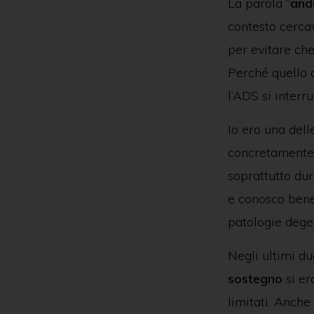
La parola “
and
contesto cerca
per evitare che
Perché quello c
l’ADS si inter
Io ero una dell
concretamente d
soprattutto dur
e conosco bene 
patologie dege
Negli ultimi du
sostegno
si er
limitati. Anche