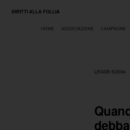
Passa
Passa
DIRITTI ALLA FOLLIA
alla
al
Associazione
navigazione
contenuto
impegnata
HOME
ASSOCIAZIONE
CAMPAGNE
primaria
principale
sul
fronte
della
tutela
LEGGE 6/2004
e
della
promozione
dei
Quando
diritti
debba
fondamentali