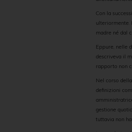
Con la success
ulteriormente.
madre né dal c
Eppure, nelle d
descriveva il m
rapporto non co
Nel corso della
definizioni com
amministratric
gestione quotid
tuttavia non ha