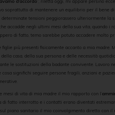
avamo d’accordo
”, riletta oggi, mi appare persino ecce
vo soprattutto di mantenere un equilibrio per il bene d
 determinate tensioni peggiorassero ulteriormente la s
he accadde negli ultimi mesi della sua vita, quando i r
ruppero di fatto, temo sarebbe potuto accadere molto pr
e figlie più presenti fisicamente accanto a mia madre.
ella casa, della sua persona e delle necessità quotidi
ante le sostituzioni della badante convivente. Lavoro ne
cosa significhi seguire persone fragili, anziani e pazie
nerative.
e mesi di vita di mia madre il mio rapporto con l’
ammini
a di fatto interrotto e i contatti erano diventati estrem
 sul piano sanitario il mio coinvolgimento diretto con i