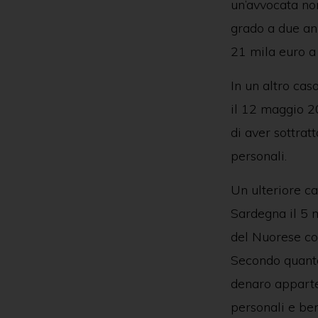
un’avvocata n
grado a due ann
21 mila euro a 
In un altro ca
il 12 maggio 2
di aver sottrat
personali.
Un ulteriore c
Sardegna il 5 
del Nuorese co
Secondo quanto
denaro apparten
personali e ben