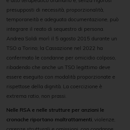
è atto terapeutico ordinario e, senza rigorosi
presupposti di necessità, proporzionalità,
temporaneità e adeguata documentazione, può
integrare il reato di sequestro di persona.
Andrea Soldi morì il 5 agosto 2015 durante un
TSO a Torino; la Cassazione nel 2022 ha
confermato le condanne per omicidio colposo,
ribadendo che anche un TSO legittimo deve
essere eseguito con modalità proporzionate e
rispettose della dignità. La coercizione è
extrema ratio, non prassi.
Nelle RSA e nelle strutture per anziani le
cronache riportano maltrattamenti
, violenze,
carenze strutturali e omissioni, con condanne