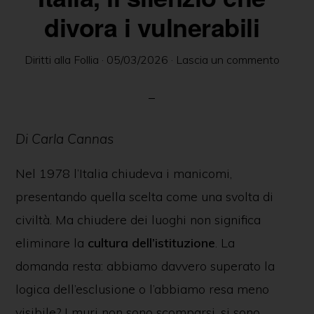
delle
divora i vulnerabili
persone
in
Diritti alla Follia
·
05/03/2026
·
Lascia un commento
ambito
psichiatrico
e
Di
Carla Cannas
giuridico.
Nel 1978 l’Italia chiudeva i manicomi,
presentando quella scelta come una svolta di
civiltà. Ma chiudere dei luoghi non significa
eliminare la
cultura dell’istituzione
. La
domanda resta: abbiamo davvero superato la
logica dell’esclusione o l’abbiamo resa meno
visibile? I muri non sono scomparsi, si sono