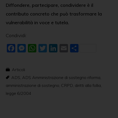
Diffondere, partecipare, condividere è il
contributo concreto che può trasformare la
vulnerabilità in voce e tutela.
Condividi:
F
M
W
T
Li
E
C
a
e
h
w
n
m
o
c
ss
at
itt
k
ai
n
Articoli
e
e
s
er
e
l
di
ADS
,
ADS Amministrazione di sostegno riforma
,
b
n
A
dI
vi
amministrazione di sostegno
,
CRPD
,
diritti alla follia
,
o
g
p
n
di
legge 6/2004
o
er
p
k