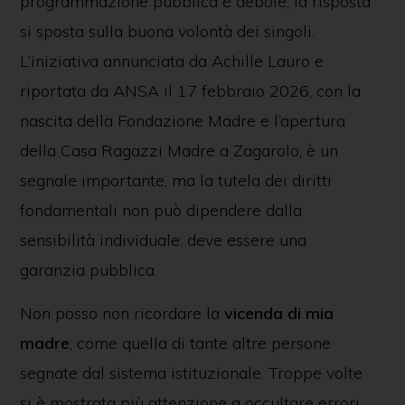
programmazione pubblica è debole, la risposta
si sposta sulla buona volontà dei singoli.
L’iniziativa annunciata da Achille Lauro e
riportata da ANSA il 17 febbraio 2026, con la
nascita della Fondazione Madre e l’apertura
della Casa Ragazzi Madre a Zagarolo, è un
segnale importante, ma la tutela dei diritti
fondamentali non può dipendere dalla
sensibilità individuale: deve essere una
garanzia pubblica.
Non posso non ricordare la
vicenda di mia
madre
, come quella di tante altre persone
segnate dal sistema istituzionale. Troppe volte
si è mostrata più attenzione a occultare errori