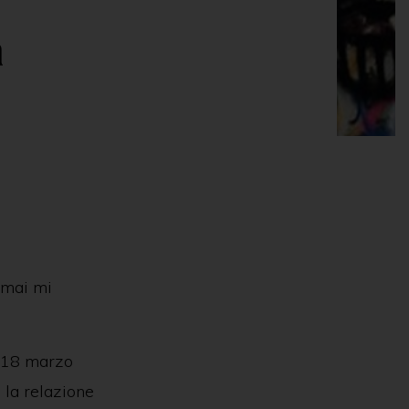
a
ormai mi
l 18 marzo
 la relazione