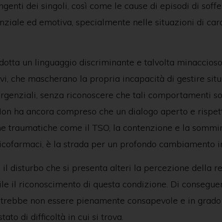
genti dei singoli, così come le cause di episodi di soff
enziale ed emotiva, specialmente nelle situazioni di car
adotta un linguaggio discriminante e talvolta minaccioso
vi, che mascherano la propria incapacità di gestire sit
rgenziali, senza riconoscere che tali comportamenti s
 Non ha ancora compreso che un dialogo aperto e rispet
he traumatiche come il TSO, la contenzione e la sommi
sicofarmaci, è la strada per un profondo cambiamento i
il disturbo che si presenta alteri la percezione della re
ile il riconoscimento di questa condizione. Di consegue
potrebbe non essere pienamente consapevole e in grado
tato di difficoltà in cui si trova.