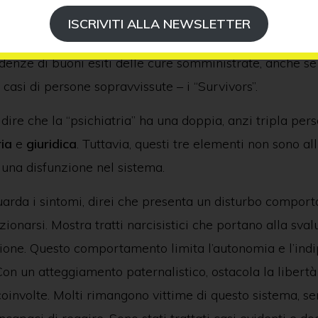
sichiatria, anziché la psichiatria alle persone? È evide
ISCRIVITI ALLA NEWSLETTER
a non funzionano. Raramente ho riscontrato risultati i
denze di buoni esiti delle cure somministrate, anche s
asi di persone sopravvissute – i “Survivors”.
dire che la “psichiatria” ha una doppia, anzi tripla pers
ia
e
giuridica
. Tuttavia, questi tre elementi non sono all
a una disfunzione nel sistema.
uarda i sintomi, direi che presenta un disturbo compor
azionarsi. Mostra tratti narcisistici che portano alla sva
ione. Questo comportamento limita l’autonomia e l’in
 Con un atteggiamento paternalistico, ostacola la libertà
oinvolte. Molti rimangono vittime di questo sistema, s