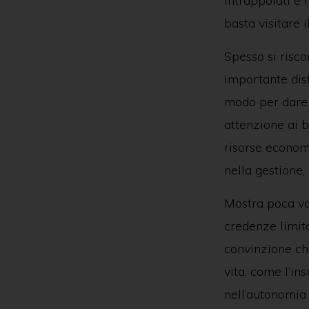
intrappolati e 
basta visitare 
Spesso si risc
importante dis
modo per dare 
attenzione ai b
risorse economi
nella gestione,
Mostra poca vol
credenze limit
convinzione che
vita, come l’in
nell’autonomia 