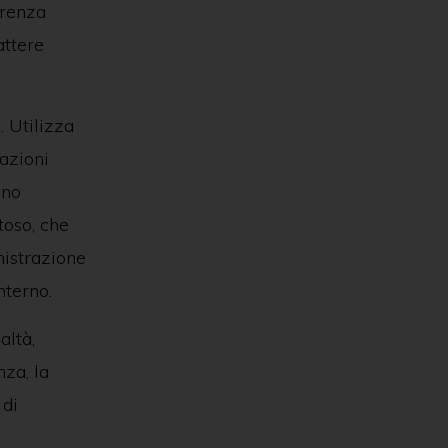
erenza
attere
. Utilizza
uazioni
ono
toso, che
nistrazione
nterno.
altà,
nza, la
 di