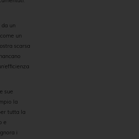
ocumentati:
 da un
i come un
ostra scarsa
e mancano
n’efficienza
Le sue
mpio la
er tutta la
o e
ignora i