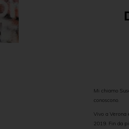
delle
persone
in
ambito
psichiatrico
e
giuridico.
Mi chiamo Sus
conoscono.
Vivo a Verona 
2019. Fin da p