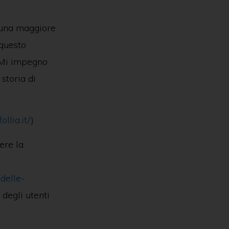
 una maggiore
 questo
. Mi impegno
storia di
follia.it/
)
ere la
-delle-
i degli utenti