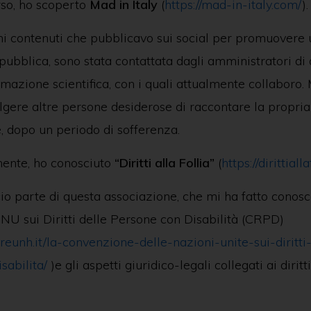
so, ho scoperto
Mad in Italy
(
https://mad-in-italy.com/
).
ni contenuti che pubblicavo sui social per promuovere
ubblica, sono stata contattata dagli amministratori di
rmazione scientifica, con i quali attualmente collaboro
gere altre persone desiderose di raccontare la propria 
, dopo un periodo di sofferenza.
mente, ho conosciuto
“Diritti alla Follia”
(
https://dirittialla
o parte di questa associazione, che mi ha fatto conosc
U sui Diritti delle Persone con Disabilità (CRPD)
areunh.it/la-convenzione-delle-nazioni-unite-sui-diritti
sabilita/
)e gli aspetti giuridico-legali collegati ai diritt