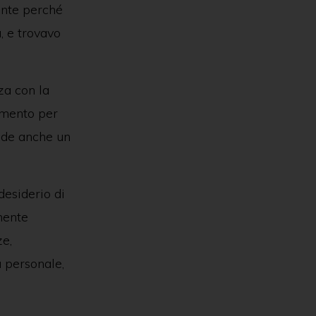
ente perché
, e trovavo
za con la
rumento per
iede anche un
desiderio di
mente
ze,
 personale,