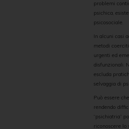
problemi contin
psichica, esist
psicosociale.
In alcuni casi 
metodi coerciti
urgenti ed eme
disfunzionali.
escluda pratic
selvaggia di p
Può essere che 
rendendo diffic
“psichiatria” 
riconoscere lo s