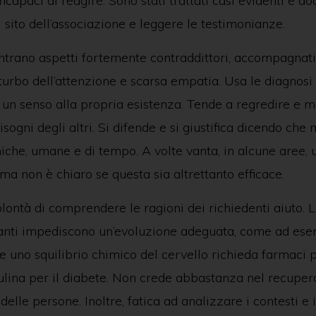
incapaci di reagire. Sono stati trattati casi evidenti e d
il sito dell’associazione e leggere le testimonianze.
ontrano aspetti fortemente contraddittori, accompagnati
turbo dell’attenzione e scarsa empatia. Usa le diagnos
un senso alla propria esistenza. Tende a regredire e m
isogni degli altri. Si difende e si giustifica dicendo ch
che, umane e di tempo. A volte vanta, in alcune aree, u
 ma non è chiaro se questa sia altrettanto efficace.
ontà di comprendere le ragioni dei richiedenti aiuto. 
anti impediscono un’evoluzione adeguata, come ad ese
 uno squilibrio chimico del cervello richieda farmaci p
sulina per il diabete. Non crede abbastanza nel recuper
delle persone. Inoltre, fatica ad analizzare i contesti e 