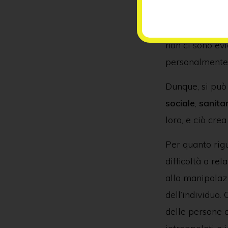
diagnosi alla p
cose nel sistem
non ci sono evi
personalmente c
Dunque, si può 
sociale
,
sanitar
loro, e ciò cre
Per quanto rig
difficoltà a rel
alla manipolaz
dell’individuo.
delle persone c