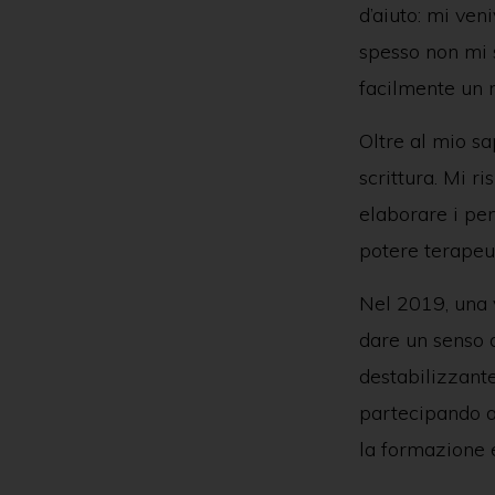
d’aiuto: mi ven
spesso non mi 
facilmente un 
Oltre al mio sa
scrittura. Mi r
elaborare i pens
potere terapeut
Nel 2019, una v
dare un senso 
destabilizzante
partecipando a
la formazione e