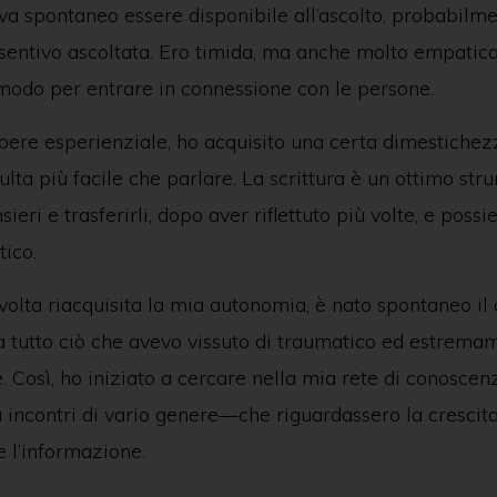
iva spontaneo essere disponibile all’ascolto, probabilm
sentivo ascoltata. Ero timida, ma anche molto empatica
modo per entrare in connessione con le persone.
pere esperienziale, ho acquisito una certa dimestichez
isulta più facile che parlare. La scrittura è un ottimo st
ieri e trasferirli, dopo aver riflettuto più volte, e poss
ico.
olta riacquisita la mia autonomia, è nato spontaneo il 
a tutto ciò che avevo vissuto di traumatico ed estrema
. Così, ho iniziato a cercare nella mia rete di conoscen
 incontri di vario genere—che riguardassero la crescita
 l’informazione.