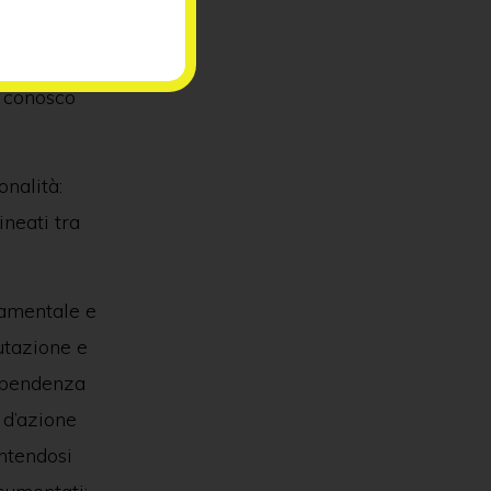
nte che molte
ncoraggianti e
e conosco
onalità:
ineati tra
tamentale e
lutazione e
dipendenza
 d’azione
entendosi