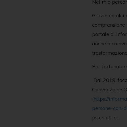
Nel mio percor
Grazie ad alcu
comprensione p
portale di info
anche a coinvol
trasformazione
Poi, fortunata
Dal 2019, facci
Convenzione ON
(
https://inform
persone-con-di
psichiatrici.