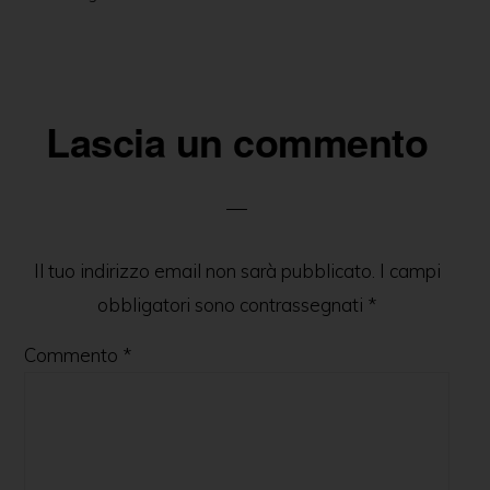
o
g
p
n
di
o
er
p
k
Lascia un commento
Il tuo indirizzo email non sarà pubblicato.
I campi
obbligatori sono contrassegnati
*
Commento
*