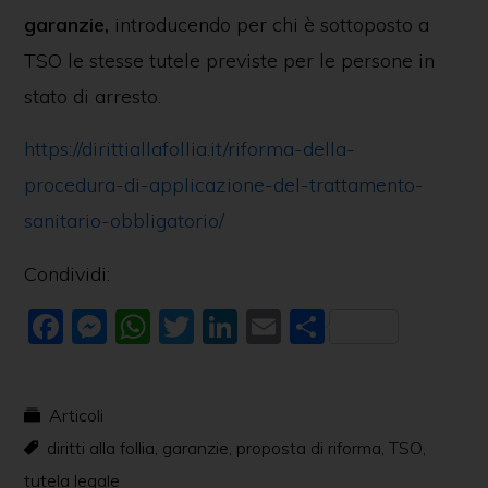
garanzie,
introducendo per chi è sottoposto a
TSO le stesse tutele previste per le persone in
stato di arresto.
https://dirittiallafollia.it/riforma-della-
procedura-di-applicazione-del-trattamento-
sanitario-obbligatorio/
Condividi:
F
M
W
T
Li
E
C
a
e
h
w
n
m
o
c
ss
at
itt
k
ai
n
Articoli
e
e
s
er
e
l
di
diritti alla follia
,
garanzie
,
proposta di riforma
,
TSO
,
b
n
A
dI
vi
tutela legale