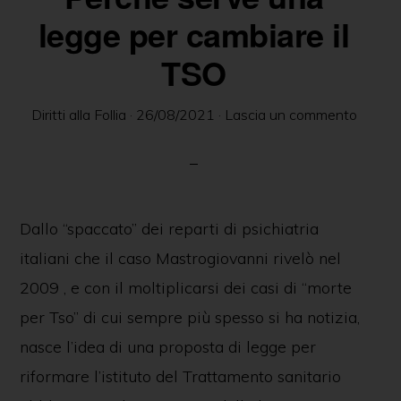
delle
legge per cambiare il
persone
TSO
in
ambito
Diritti alla Follia
·
26/08/2021
·
Lascia un commento
psichiatrico
e
giuridico.
Dallo “spaccato” dei reparti di psichiatria
italiani che il caso Mastrogiovanni rivelò nel
2009 , e con il moltiplicarsi dei casi di “morte
per Tso” di cui sempre più spesso si ha notizia,
nasce l’idea di una proposta di legge per
riformare l’istituto del Trattamento sanitario