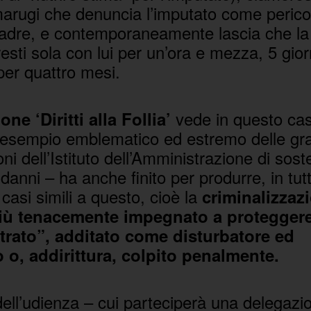
marugi che denuncia l’imputato come pericol
madre, e contemporaneamente lascia che la
sti sola con lui per un’ora e mezza, 5 giorn
per quattro mesi.
vede in questo ca
ne ‘Diritti alla Follia’
 l’esempio emblematico ed estremo delle gr
i dell’Istituto dell’Amministrazione di sos
i danni – ha anche finito per produrre, in tutt
 casi simili a questo, cioè la
criminalizzaz
più tenacemente impegnato a protegger
trato”, additato come disturbatore ed
 o, addirittura, colpito penalmente.
dell’udienza – cui parteciperà una delegazi