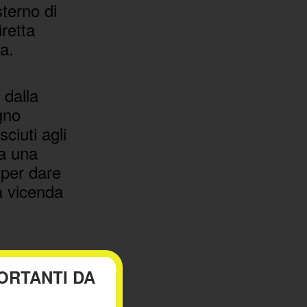
sterno di
retta
a.
 dalla
gno
ciuti agli
ra una
 per dare
a vicenda
ORTANTI DA