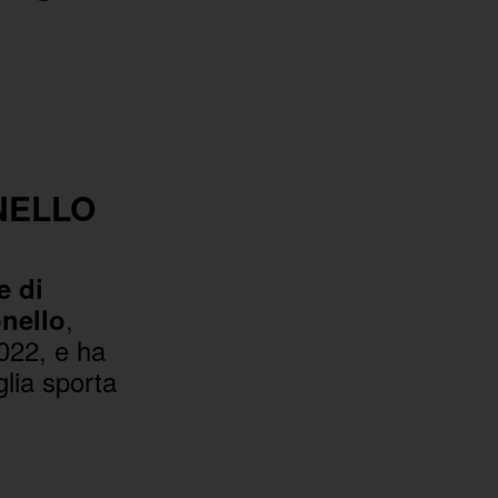
NELLO
e di
,
nello
022, e ha
glia sporta