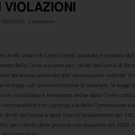
 VIOLAZIONI
13/07/2023
·
1 commento
i diritti umani di Carlo Gilardi, prodotta e avallata dall
ermata dalla Corte europea per i diritti dell’uomo di Str
to da tempo sostenuto dall’ associazione radicale ‘Diri
che la legge sull’ amministrazione di sostegno, la legge 
zione consolidata e benedetta anche dalla Corte costitu
e incompatibile con i principi sia della Convenzione eu
i diritti dell’uomo e delle libertà fondamentali del 1952
 per i diritti delle persone con disabilità del 2006, rat
e del 2009 n°18.