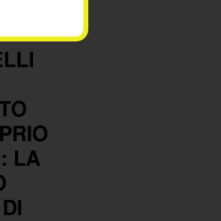
LLI
NTO
OPRIO
: LA
O
 DI