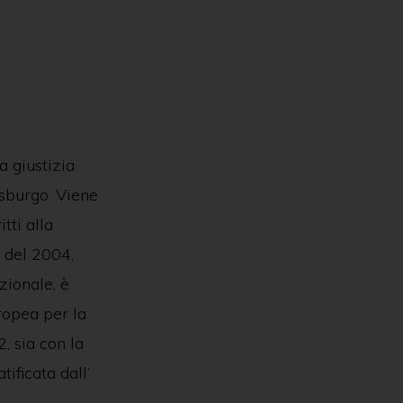
a giustizia
asburgo. Viene
tti alla
6 del 2004,
zionale, è
ropea per la
, sia con la
ificata dall’