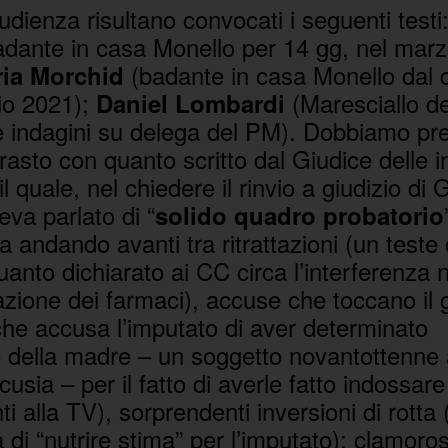
udienza risultano convocati i seguenti testi
dante in casa Monello per 14 gg, nel marz
(badante in casa Monello dal 
ia Morchid
lio 2021);
(Maresciallo d
Daniel Lombardi
lle indagini su delega del PM). Dobbiamo pr
rasto con quanto scritto dal Giudice delle i
il quale, nel chiedere il rinvio a giudizio di G
eva parlato di “
solido quadro probatorio
a andando avanti tra ritrattazioni (un teste
anto dichiarato ai CC circa l’interferenza n
zione dei farmaci), accuse che toccano il 
che accusa l’imputato di aver determinato
o della madre – un soggetto novantottenne 
usia – per il fatto di averle fatto indossare
ti alla TV), sorprendenti inversioni di rotta
 di “nutrire stima” per l’imputato); clamorose