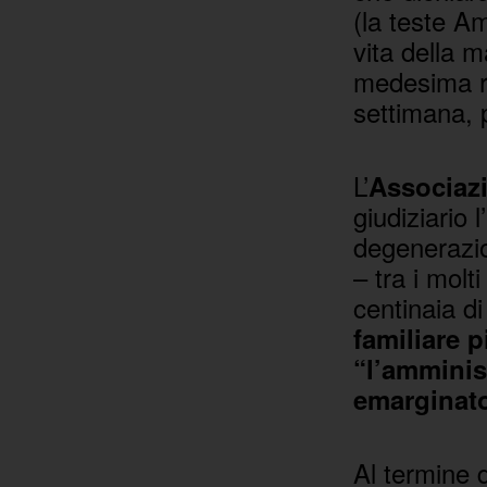
(la teste A
vita della 
medesima re
settimana, 
L’
Associazio
giudiziario
degenerazion
– tra i molt
centinaia di
familiare 
“l’amminis
emarginato
Al termine 