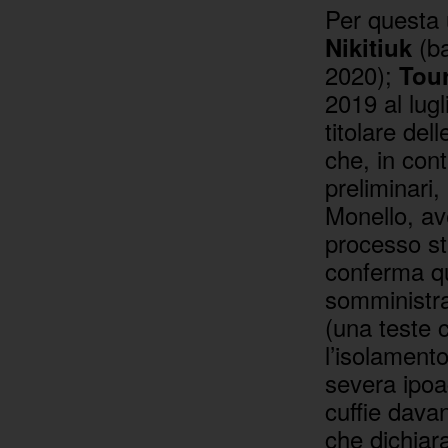
Per questa 
(ba
Nikitiuk
2020);
Tour
2019 al lug
titolare de
che, in cont
preliminari, 
Monello, av
processo st
conferma qu
somministra
(una teste 
l’isolament
severa ipoac
cuffie davan
che dichiara