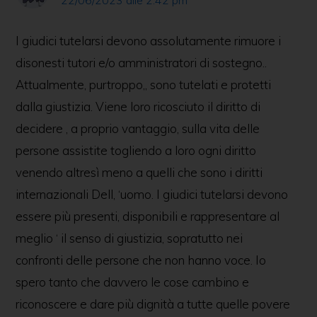
22/06/2023 alle 2:42 pm
I giudici tutelarsi devono assolutamente rimuore i
disonesti tutori e/o amministratori di sostegno..
Attualmente, purtroppo,, sono tutelati e protetti
dalla giustizia. Viene loro ricosciuto il diritto di
decidere , a proprio vantaggio, sulla vita delle
persone assistite togliendo a loro ogni diritto
venendo altresì meno a quelli che sono i diritti
internazionali Dell, ‘uomo. I giudici tutelarsi devono
essere più presenti, disponibili e rappresentare al
meglio ‘ il senso di giustizia, sopratutto nei
confronti delle persone che non hanno voce. Io
spero tanto che davvero le cose cambino e
riconoscere e dare più dignità a tutte quelle povere