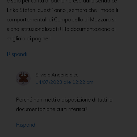
è solo per carità di patria ripresa dalla senatrice
Erika Stefani quest ‘ anno , sembra che i modelli
comportamentali di Campobello di Mazzara si
siano istituzionalizzati ! Ho documentazione di
migliaia di pagine !
Rispondi
Silvio d'Angerio
dice
14/07/2023 alle 12:22 pm
Perché non metti a disposizione di tutti la
documentazione cui ti riferisci?
Rispondi