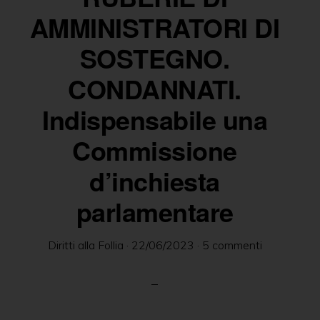
delle
AMMINISTRATORI DI
persone
SOSTEGNO.
in
CONDANNATI.
ambito
psichiatrico
Indispensabile una
e
Commissione
giuridico.
d’inchiesta
parlamentare
Diritti alla Follia
·
22/06/2023
·
5 commenti