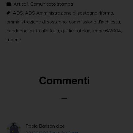
Articoli
,
Comunicato stampa
e
e
s
er
e
l
di
ADS
,
ADS Amministrazione di sostegno riforma
,
b
n
A
dI
vi
amministrazione di sostegno
,
commissione d'inchiesta
,
o
g
p
n
di
condanne
,
diritti alla follia
,
giudici tutelari
,
legge 6/2004
,
o
er
p
ruberie
k
Commenti
Paola Barison
dice