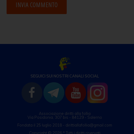
SEGUICI SUI NOSTRI CANALI SOCIAL
Associazione diritti alla follia
Via Posidonia, 307 bis - 84129 - Salerno
Fondata il 25 luglio 2018 - dirittiallafollia@gmail.com
Copyright © 2026 * Tutti i diritti riservati